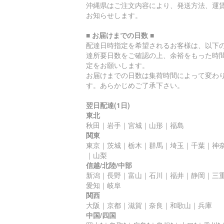
沖縄県はご注文内容により、発送方法、運
お知らせします。
■ お届けまでの日数 ■
配達日時指定を希望されるお客様は、以下
達所要日数をご確認の上、余裕をもった時
定をお願いします。
お届けまでの日数は集荷時間によって変わ
す。あらかじめご了承下さい。
翌日配達(1日)
東北
秋田｜岩手｜宮城｜山形｜福島
関東
東京｜茨城｜栃木｜群馬｜埼玉｜千葉｜神
｜山梨
信越/北陸/中部
新潟｜長野｜富山｜石川｜福井｜静岡｜三
愛知｜岐阜
関西
大阪｜京都｜滋賀｜奈良｜和歌山｜兵庫
中国/四国