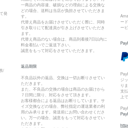
一商品の内容違、破損などの理由による交換な
どの場合、送料は当店が負担させていただきま
て発
Am
す。
ー
代替え商品をお届けさせていただく際に、同時
ー
引き取りにて配達員が引き上げさせていただき
ます。
代替え商品のない場合は、商品到着後7日以内に
Pay
料金着払いでご返送下さい。
誠意をもって対応をさせていただきます。
返品期限
県/
Pa
不良品以外の返品、交換は一切お断りさせてい
ジ
ただきます。
り
また、不良品の交換の場合は商品のお届けから
支払
７日間に限り、対応をさせて頂きます。
上
お客様都合による返品はお断りしています。サ
イズ交換などの場合、弊社指定の運送業者の利
Pa
用のみ承ります。発送前にお問い合わせくださ
Pa
い。万一の場合、誠意をもって対応をさせてい
ただきます。
htt