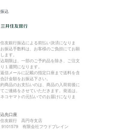
行振込
井住友銀行振込による前払い決済になりま
。お振込手数料は、お客様のご負担にてお願
致します。
振込期限は、一部のご予約品を除き、ご注文
より１週間になります。
動返信メールに記載の指定口座まで送料を含
総合計金額をお振込下さい。
予約商品のお支払いのは、商品の入荷前後に
めてご連絡をさせていただきます。発送は、
ロネコヤマトの元払いでのお届けになりま
。
振込先口座
井住友銀行 高円寺支店
 9101579 有限会社フウドブレイン