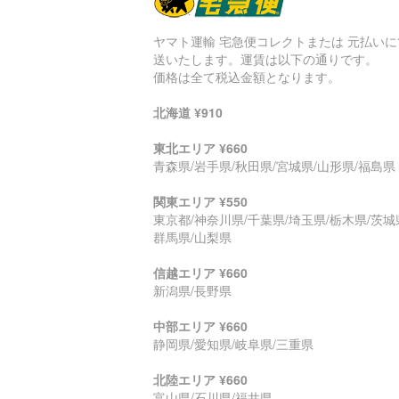
ヤマト運輸 宅急便コレクトまたは 元払いに
送いたします。運賃は以下の通りです。
価格は全て税込金額となります。
北海道 ¥910
東北エリア ¥660
青森県/岩手県/秋田県/宮城県/山形県/福島県
関東エリア ¥550
東京都/神奈川県/千葉県/埼玉県/栃木県/茨城
群馬県/山梨県
信越エリア ¥660
新潟県/長野県
中部エリア ¥660
静岡県/愛知県/岐阜県/三重県
北陸エリア ¥660
富山県/石川県/福井県