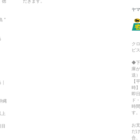
｜徳
だきます。
ヤマ
 *
島
ク
ビ
◆
庫
送
【平
島｜
時
即
ド
沖縄
時
す
以上
お
日目
だ
合