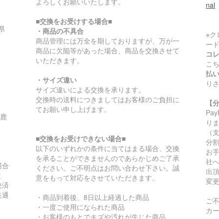
よろしくお願いいたします。
nal
■交換をお受けする場合■
県
・商品の不具合
※
商品管理には万全を期しておりますが、万が一
ー
商品に欠陥等があった場合、商品を交換させて
コ
いただきます。
こ
払
・サイズ違い
り
サイズ違いによる交換を承ります。
交換時の送料につきましてはお客様のご負担に
【
てお願い申し上げます。
Pa
/鹿
り
（
■交換をお受けできない場合■
分
以下のいずれかの条件に当てはまる場合、交換
お
を承ることができませんのであらかじめご了承
社
場合
ください。ご不明点はお問い合わせ下さい。誠
出
ま
意をもって対応をさせていただきます。
変
決済
共通
・商品到着後、8日以上経過した商品
ご
・一度ご使用になられた商品
カ
・お客様のもとでキズや汚れが生じた商品