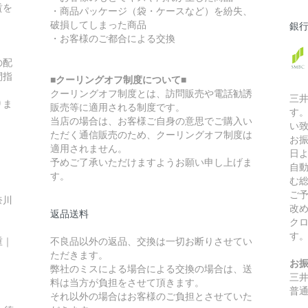
賃を
・商品パッケージ（袋・ケースなど）を紛失、
破損してしまった商品
銀
・お客様のご都合による交換
の配
間指
■クーリングオフ制度について■
クーリングオフ制度とは、訪問販売や電話勧誘
三
りま
販売等に適用される制度です。
す
当店の場合は、お客様ご自身の意思でご購入い
い
ただく通信販売のため、クーリングオフ制度は
お
適用されません。
日
予めご了承いただけますようお願い申し上げま
自
す。
む
ご
奈川
改
返品送料
ク
す
重｜
不良品以外の返品、交換は一切お断りさせてい
ただきます。
お
弊社のミスによる場合による交換の場合は、送
三
料は当方が負担をさせて頂きます。
普通
それ以外の場合はお客様のご負担とさせていた