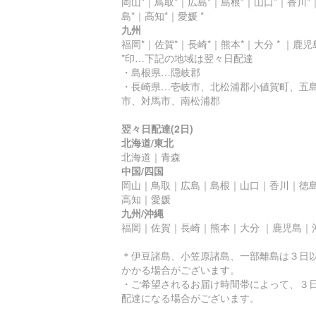
岡山*｜鳥取*｜広島*｜島根*｜山口*｜香川*
島*｜高知*｜愛媛 *
九州
福岡*｜佐賀*｜長崎*｜熊本*｜大分 * ｜鹿児島
*印…下記の地域は翌々日配達
・島根県…隠岐郡
・長崎県…壱岐市、北松浦郡小値賀町、五
市、対馬市、南松浦郡
翌々日配達(2日)
北海道/東北
北海道｜青森
中国/四国
岡山｜鳥取｜広島｜島根｜山口｜香川｜徳
高知｜愛媛
九州/沖縄
福岡｜佐賀｜長崎｜熊本｜大分 ｜鹿児島｜
＊伊豆諸島、小笠原諸島、一部離島は３日
かかる場合がございます。
・ご希望されるお届け時間帯によって、３
配達になる場合がございます。