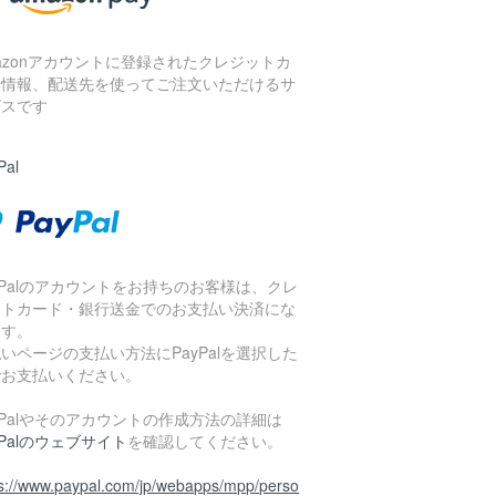
azonアカウントに登録されたクレジットカ
ド情報、配送先を使ってご注文いただけるサ
ビスです
Pal
yPalのアカウントをお持ちのお客様は、クレ
ットカード・銀行送金でのお支払い決済にな
ます。
いページの支払い方法にPayPalを選択した
でお支払いください。
yPalやそのアカウントの作成方法の詳細は
yPalのウェブサイト
を確認してください。
ps://www.paypal.com/jp/webapps/mpp/perso