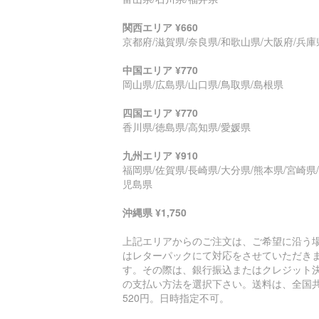
関西エリア ¥660
京都府/滋賀県/奈良県/和歌山県/大阪府/兵庫
中国エリア ¥770
岡山県/広島県/山口県/鳥取県/島根県
四国エリア ¥770
香川県/徳島県/高知県/愛媛県
九州エリア ¥910
福岡県/佐賀県/長崎県/大分県/熊本県/宮崎県
児島県
沖縄県 ¥1,750
上記エリアからのご注文は、ご希望に沿う
はレターパックにて対応をさせていただき
す。その際は、銀行振込またはクレジット
の支払い方法を選択下さい。送料は、全国
520円。日時指定不可。