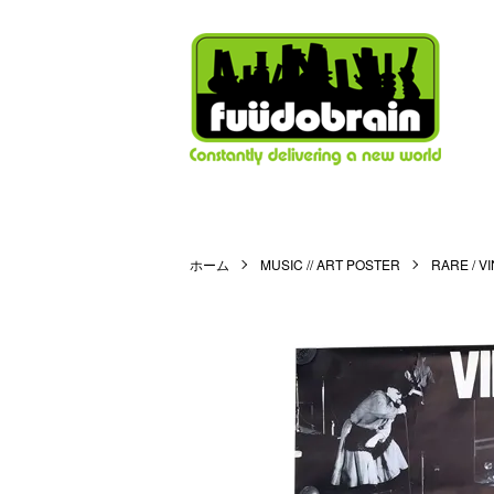
ホーム
MUSIC // ART POSTER
RARE / V