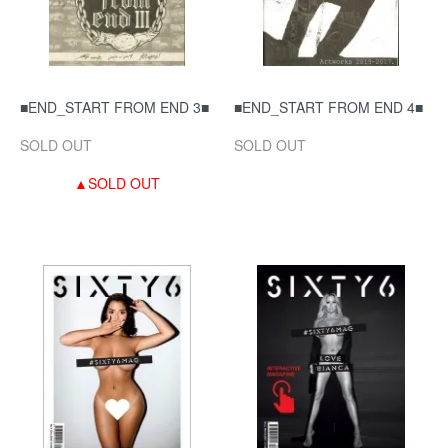
■END_START FROM END 3■
■END_START FROM END 4■
SOLD OUT
SOLD OUT
▲SOLD OUT