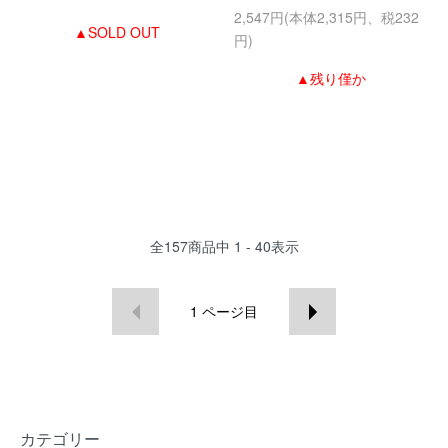
2,547円(本体2,315円、税232
▲SOLD OUT
円)
▲残り僅か
全
157
商品中
1 - 40
表示
1
ページ目
カテゴリー