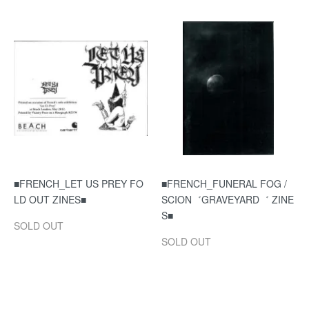
■FRENCH_LET US PREY FO
■FRENCH_FUNERAL FOG /
LD OUT ZINES■
SCION゛GRAVEYARD゛ ZINE
S■
SOLD OUT
SOLD OUT