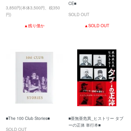
CE■
3,850円(本体3,500円、税350
円)
SOLD OUT
▲残り僅か
▲SOLD OUT
■The 100 Club Stories■
■亜無亜危異_ヒストリー タブ
ーの正体 単行本■
SOLD OUT