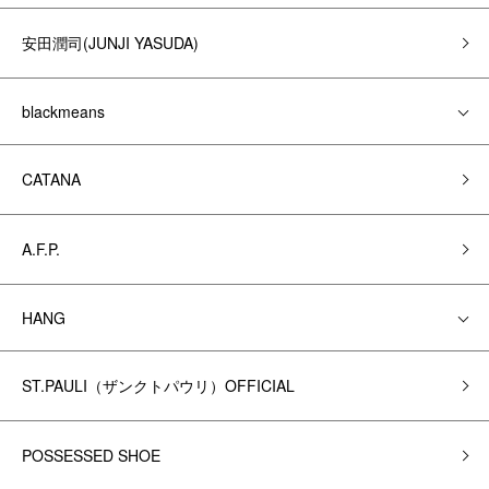
安田潤司(JUNJI YASUDA)
blackmeans
CATANA
A.F.P.
HANG
ST.PAULI（ザンクトパウリ）OFFICIAL
POSSESSED SHOE