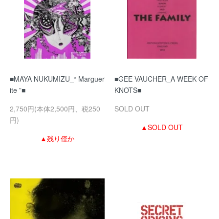
■MAYA NUKUMIZU_“ Marguer
■GEE VAUCHER_A WEEK OF
ite ”■
KNOTS■
2,750円(本体2,500円、税250
SOLD OUT
円)
▲SOLD OUT
▲残り僅か