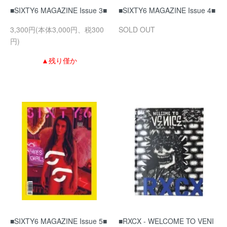
■SIXTY6 MAGAZINE Issue 3■
■SIXTY6 MAGAZINE Issue 4■
3,300円(本体3,000円、税300
SOLD OUT
円)
▲残り僅か
■SIXTY6 MAGAZINE Issue 5■
■RXCX - WELCOME TO VENI