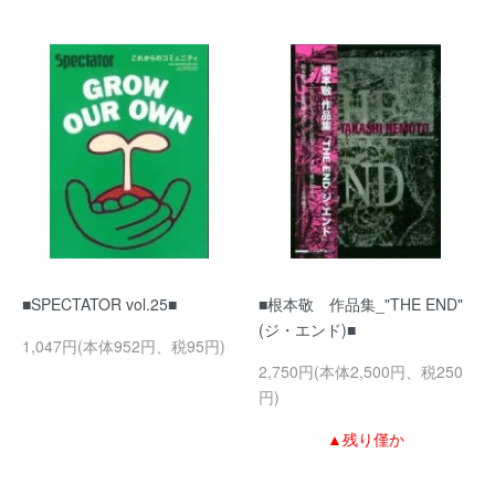
■SPECTATOR vol.25■
■根本敬 作品集_"THE END"
(ジ・エンド)■
1,047円(本体952円、税95円)
2,750円(本体2,500円、税250
円)
▲残り僅か