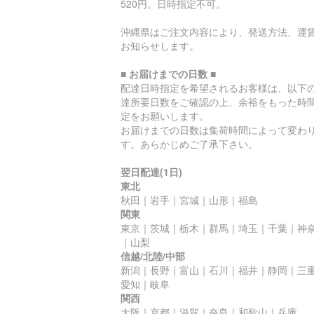
520円。日時指定不可。
沖縄県はご注文内容により、発送方法、運
お知らせします。
■ お届けまでの日数 ■
配達日時指定を希望されるお客様は、以下
達所要日数をご確認の上、余裕をもった時
定をお願いします。
お届けまでの日数は集荷時間によって変わ
す。あらかじめご了承下さい。
翌日配達(1日)
東北
秋田｜岩手｜宮城｜山形｜福島
関東
東京｜茨城｜栃木｜群馬｜埼玉｜千葉｜神
｜山梨
信越/北陸/中部
新潟｜長野｜富山｜石川｜福井｜静岡｜三
愛知｜岐阜
関西
大阪｜京都｜滋賀｜奈良｜和歌山｜兵庫