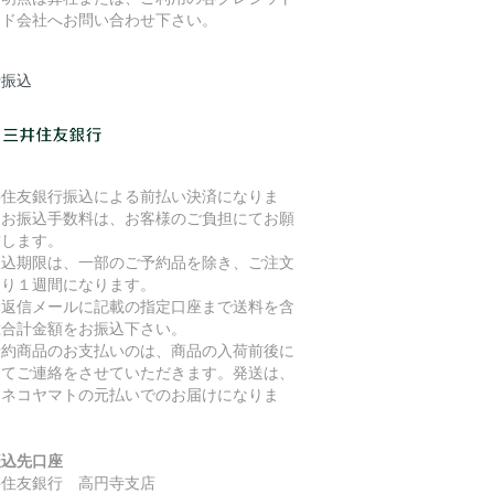
ード会社へお問い合わせ下さい。
行振込
井住友銀行振込による前払い決済になりま
。お振込手数料は、お客様のご負担にてお願
致します。
振込期限は、一部のご予約品を除き、ご注文
より１週間になります。
動返信メールに記載の指定口座まで送料を含
総合計金額をお振込下さい。
予約商品のお支払いのは、商品の入荷前後に
めてご連絡をさせていただきます。発送は、
ロネコヤマトの元払いでのお届けになりま
。
振込先口座
井住友銀行 高円寺支店