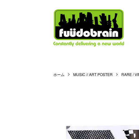
ホーム
MUSIC // ART POSTER
RARE / V