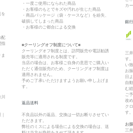
・一度ご使用になられた商品
カ
・お客様のもとでキズや汚れが生じた商品
賃を
・商品パッケージ（袋・ケースなど）を紛失、
破損してしまった商品
銀
・お客様のご都合による交換
の配
間指
■クーリングオフ制度について■
クーリングオフ制度とは、訪問販売や電話勧誘
三
りま
販売等に適用される制度です。
す
当店の場合は、お客様ご自身の意思でご購入い
い
ただく通信販売のため、クーリングオフ制度は
お
適用されません。
日
予めご了承いただけますようお願い申し上げま
自
す。
む
ご
奈川
改
返品送料
ク
す
重｜
不良品以外の返品、交換は一切お断りさせてい
ただきます。
お
弊社のミスによる場合による交換の場合は、送
三
料は当方が負担をさせて頂きます。