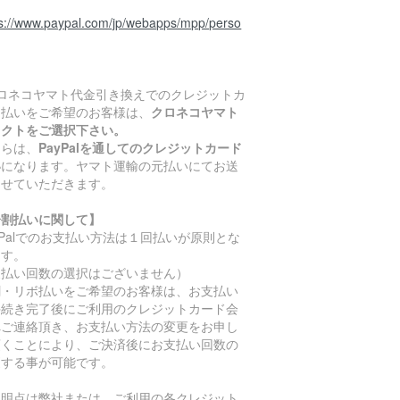
ps://www.paypal.com/jp/webapps/mpp/perso
クロネコヤマト代金引き換えでのクレジットカ
ド払いをご希望のお客様は、
クロネコヤマト
レクトをご選択下さい。
ちらは、
PayPalを通してのクレジットカード
い
になります。ヤマト運輸の元払いにてお送
させていただきます。
分割払いに関して】
yPalでのお支払い方法は１回払いが原則とな
ます。
支払い回数の選択はございません）
割・リボ払いをご希望のお客様は、お支払い
手続き完了後にご利用のクレジットカード会
へご連絡頂き、お支払い方法の変更をお申し
頂くことにより、ご決済後にお支払い回数の
更する事が可能です。
不明点は弊社または、ご利用の各クレジット