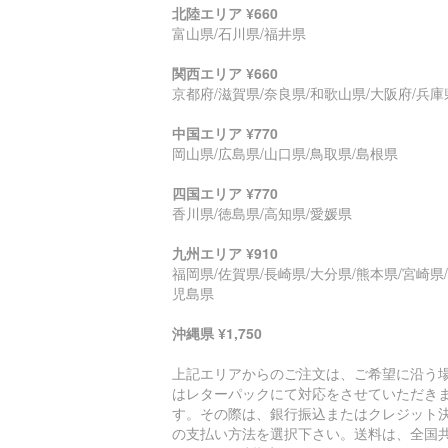
北陸エリア ¥660
富山県/石川県/福井県
関西エリア ¥660
京都府/滋賀県/奈良県/和歌山県/大阪府/兵庫
中国エリア ¥770
岡山県/広島県/山口県/鳥取県/島根県
四国エリア ¥770
香川県/徳島県/高知県/愛媛県
九州エリア ¥910
福岡県/佐賀県/長崎県/大分県/熊本県/宮崎県
児島県
沖縄県 ¥1,750
上記エリアからのご注文は、ご希望に沿う
はレターパックにて対応をさせていただき
す。その際は、銀行振込またはクレジット
の支払い方法を選択下さい。送料は、全国