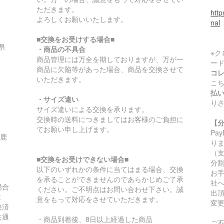
ただきます。
htt
よろしくお願いいたします。
nal
■交換をお受けする場合■
県
・商品の不具合
※
商品管理には万全を期しておりますが、万が一
ー
商品に欠陥等があった場合、商品を交換させて
コ
いただきます。
こ
払
・サイズ違い
り
サイズ違いによる交換を承ります。
交換時の送料につきましてはお客様のご負担に
【
てお願い申し上げます。
Pa
/鹿
り
（
■交換をお受けできない場合■
分
以下のいずれかの条件に当てはまる場合、交換
お
を承ることができませんのであらかじめご了承
社
場合
ください。ご不明点はお問い合わせ下さい。誠
出
ま
意をもって対応をさせていただきます。
変
決済
共通
・商品到着後、8日以上経過した商品
ご