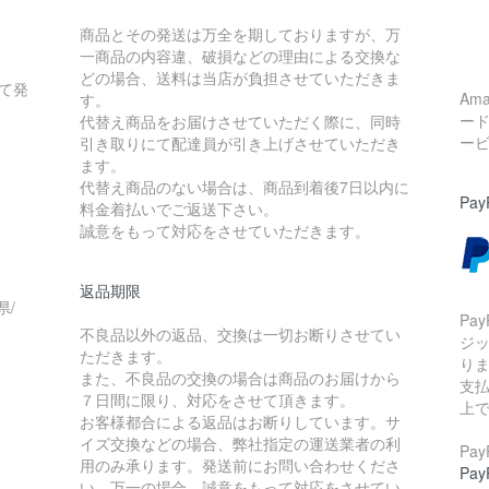
商品とその発送は万全を期しておりますが、万
一商品の内容違、破損などの理由による交換な
どの場合、送料は当店が負担させていただきま
て発
Am
す。
ー
代替え商品をお届けさせていただく際に、同時
ー
引き取りにて配達員が引き上げさせていただき
ます。
代替え商品のない場合は、商品到着後7日以内に
Pay
料金着払いでご返送下さい。
誠意をもって対応をさせていただきます。
返品期限
県/
Pa
不良品以外の返品、交換は一切お断りさせてい
ジ
ただきます。
り
また、不良品の交換の場合は商品のお届けから
支払
７日間に限り、対応をさせて頂きます。
上
お客様都合による返品はお断りしています。サ
イズ交換などの場合、弊社指定の運送業者の利
Pa
用のみ承ります。発送前にお問い合わせくださ
Pa
い。万一の場合、誠意をもって対応をさせてい