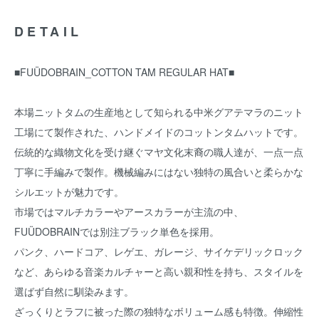
DETAIL
■FUÜDOBRAIN_COTTON TAM REGULAR HAT■
本場ニットタムの生産地として知られる中米グアテマラのニット
工場にて製作された、ハンドメイドのコットンタムハットです。
伝統的な織物文化を受け継ぐマヤ文化末裔の職人達が、一点一点
丁寧に手編みで製作。機械編みにはない独特の風合いと柔らかな
シルエットが魅力です。
市場ではマルチカラーやアースカラーが主流の中、
FUÜDOBRAINでは別注ブラック単色を採用。
パンク、ハードコア、レゲエ、ガレージ、サイケデリックロック
など、あらゆる音楽カルチャーと高い親和性を持ち、スタイルを
選ばず自然に馴染みます。
ざっくりとラフに被った際の独特なボリューム感も特徴。伸縮性