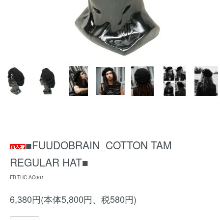
■FUUDOBRAIN_COTTON TAM
REGULAR HAT■
FB-THC-AC001
6,380円(本体5,800円、税580円)