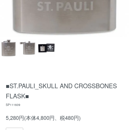
■ST.PAULI_SKULL AND CROSSBONES
FLASK■
SP111609
5,280円(本体4,800円、税480円)