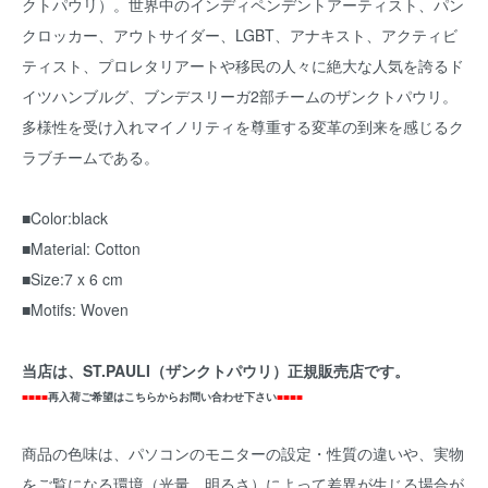
クトパウリ）。世界中のインディペンデントアーティスト、パン
クロッカー、アウトサイダー、LGBT、アナキスト、アクティビ
ティスト、プロレタリアートや移民の人々に絶大な人気を誇るド
イツハンブルグ、ブンデスリーガ2部チームのザンクトパウリ。
多様性を受け入れマイノリティを尊重する変革の到来を感じるク
ラブチームである。
■Color:black
■Material: Cotton
■Size:7 x 6 cm
■Motifs: Woven
当店は、ST.PAULI（ザンクトパウリ）正規販売店です。
■■■■
再入荷ご希望はこちらからお問い合わせ下さい
■■■■
商品の色味は、パソコンのモニターの設定・性質の違いや、実物
をご覧になる環境（光量、明るさ）によって差異が生じる場合が