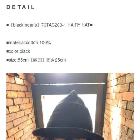
DETAIL
■【blackmeans】76TAC263-1 HAIRY HAT■
■material:cotton 100%
■color:black
■size:55cm【頭囲】高さ25cm