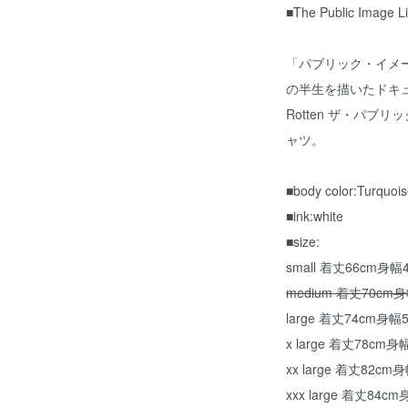
■The Public Image Li
「パブリック・イメ
の半生を描いたドキュメンタ
Rotten ザ・パ
ャツ。
■body color:Turquo
■ink:white
■size:
small 着丈66cm身
medium 着丈70cm
large 着丈74cm身
x large 着丈78cm
xx large 着丈82c
xxx large 着丈84