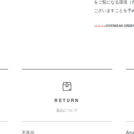
をご覧になる環境（
ございますことを予
→→→→
OVERSEAS ORDE
RETURN
返品について
不良品
Ama