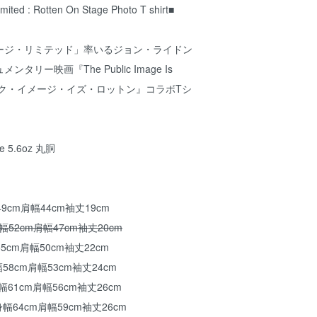
mited : Rotten On Stage Photo T shirt■
ージ・リミテッド」率いるジョン・ライドン
リー映画『The Public Image Is
ブリック・イメージ・イズ・ロットン』コラボTシ
ise 5.6oz 丸胴
幅49cm肩幅44cm袖丈19cm
身幅52cm肩幅47cm袖丈20cm
幅55cm肩幅50cm袖丈22cm
身幅58cm肩幅53cm袖丈24cm
m身幅61cm肩幅56cm袖丈26cm
cm身幅64cm肩幅59cm袖丈26cm