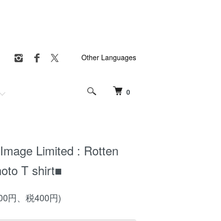
Other Languages
0
Image Limited : Rotten
oto T shirt■
000円、税400円)