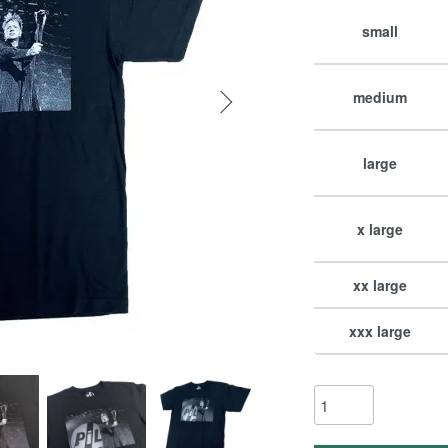
small
medium
large
x large
xx large
xxx large