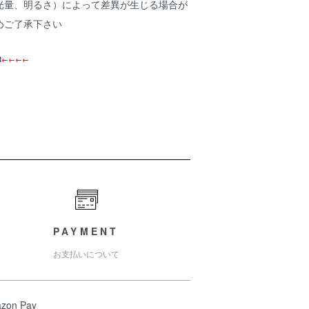
光量、明るさ）によって差異が生じる場合が
めご了承下さい
R
←←←←
PAYMENT
お支払いについて
zon Pay