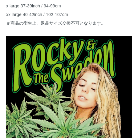
x large 37-39inch / 94-99cm
xx large 40-42inch / 102-107cm
＃商品の衛生上、返品サイズ交換不可となります。