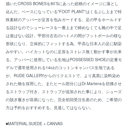
描いたCROSS BONESを80’Sにあった総柄のイメージに落とし
込んだ。ベースになっている"FOOT PLANT"はくるぶし上まで特
殊素材のアッパーが足首を包みガードする。足の甲をホールドす
る設計なのでシューレースを一番上まで締めなくても靴の中で足
は遊ばない設計。甲部分左右のハトメの間がフットボールの様な
形状になり、立体的にフィットする為、甲高な日本人の足に馴染
みやすい。ハイカットなのに足首をストレス無く動かす事が出来
る。アッパーに使用している生地はPOSSESSED SHOEの定番モ
デルで通常使用される14ozのコットンキャンバス生地である
が、RUDE GALLERYからのリクエストで、より真黒に染料染め
された物を採用した。またヒール部分にはDr.Martensを彷彿させ
るストラップ付き。ストラップが追加された事により、シューズ
の脱ぎ履きが容易になった。完全初回受注生産のため、ご希望の
方は予約をおすすめする。見逃してはならない。
■MATERIAL:SUEDE + CANVAS