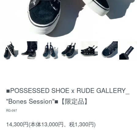
■POSSESSED SHOE x RUDE GALLERY_
"Bones Session"■【限定品】
RG-097
14,300円(本体13,000円、税1,300円)