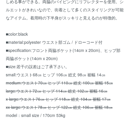
しめる事ができる。両脇のパイピングにリフレクターを使用。シ
ルエットがきれいなので、街着として多くのスタイリングが可能
なアイテム。着用時の下半身がスッキリと見えるのが特徴的。
■color:black
■material:polyester ウエスト部ゴム / ドローコード付
■specification:フロント両脇ポケット(14cm x 20cm)、ヒップ部
両脇ポケット(14cm x 20cm)
■size:若干の誤差はご了承下さい。
small:ウエスト68㎝ ヒップ 106㎝ 総丈 98㎝ 裾幅 14㎝
medium:ウエスト70㎝ ヒップ 110㎝ 総丈 100㎝ 裾幅 15㎝
large:ウエスト72㎝ ヒップ 114㎝ 総丈 102㎝ 裾幅 16㎝
x large:ウエスト76㎝ ヒップ 118㎝ 総丈 104㎝ 裾幅 17㎝
xx large:ウエスト78㎝ ヒップ 122㎝ 総丈 106㎝ 裾幅 18㎝
model：small size / 170cm 53kg