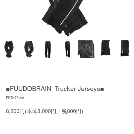
■FUUDOBRAIN_Trucker Jerseys■
FB-THCP009
8,800円(本体8,000円、税800円)