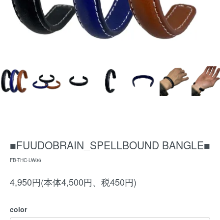
■FUUDOBRAIN_SPELLBOUND BANGLE■
FB-THC-LW06
4,950円(本体4,500円、税450円)
color