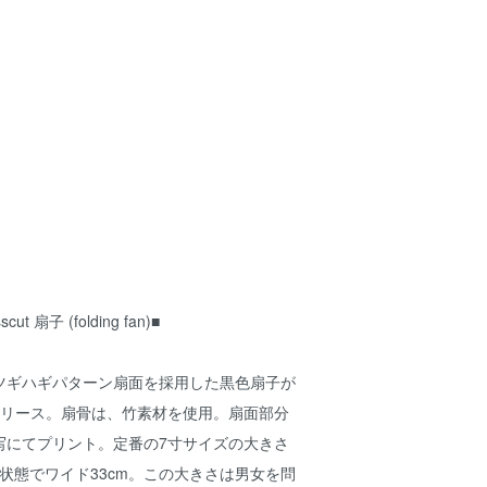
ut 扇子 (folding fan)■
ツギハギパターン扇面を採用した黒色扇子が
よりリリース。扇骨は、竹素材を使用。扇面部分
写にてプリント。定番の7寸サイズの大きさ
た状態でワイド33cm。この大きさは男女を問