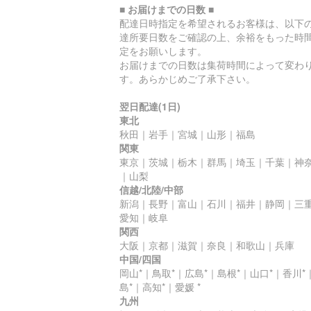
■ お届けまでの日数 ■
配達日時指定を希望されるお客様は、以下
達所要日数をご確認の上、余裕をもった時
定をお願いします。
お届けまでの日数は集荷時間によって変わ
す。あらかじめご了承下さい。
翌日配達(1日)
東北
秋田｜岩手｜宮城｜山形｜福島
関東
東京｜茨城｜栃木｜群馬｜埼玉｜千葉｜神
｜山梨
信越/北陸/中部
新潟｜長野｜富山｜石川｜福井｜静岡｜三
愛知｜岐阜
関西
大阪｜京都｜滋賀｜奈良｜和歌山｜兵庫
中国/四国
岡山*｜鳥取*｜広島*｜島根*｜山口*｜香川*
島*｜高知*｜愛媛 *
九州