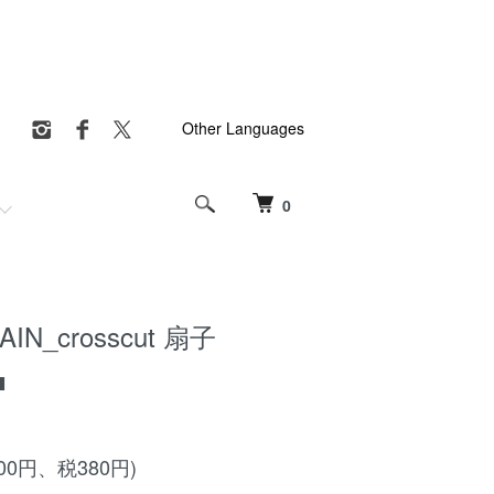
Other Languages
0
IN_crosscut 扇子
■
800円、税380円)