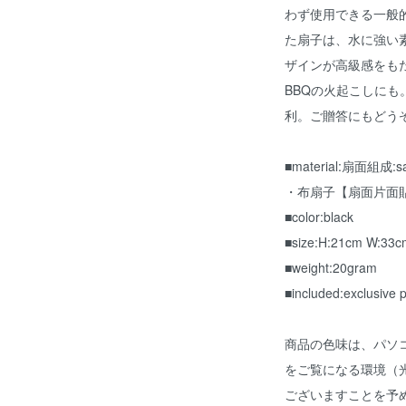
わず使用できる一般
た扇子は、水に強い
ザインが高級感をも
BBQの火起こしに
利。ご贈答にもどう
■material:扇面組成:sa
・布扇子【扇面片面
■color:black
■size:H:21cm W:33c
■weight:20gram
■included:exclusive
商品の色味は、パソ
をご覧になる環境（
ございますことを予