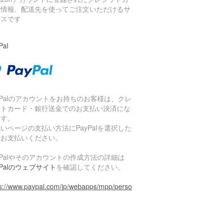
ド情報、配送先を使ってご注文いただけるサ
ビスです
Pal
yPalのアカウントをお持ちのお客様は、クレ
ットカード・銀行送金でのお支払い決済にな
ます。
いページの支払い方法にPayPalを選択した
でお支払いください。
yPalやそのアカウントの作成方法の詳細は
yPalのウェブサイト
を確認してください。
ps://www.paypal.com/jp/webapps/mpp/perso