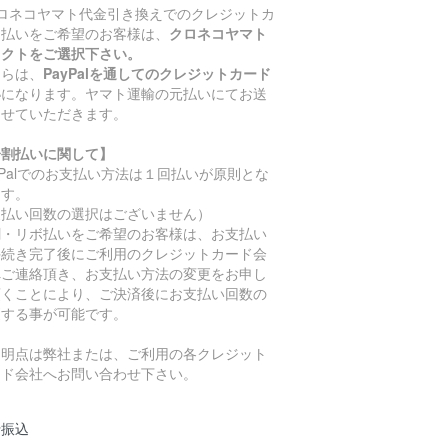
クロネコヤマト代金引き換えでのクレジットカ
ド払いをご希望のお客様は、
クロネコヤマト
レクトをご選択下さい。
ちらは、
PayPalを通してのクレジットカード
い
になります。ヤマト運輸の元払いにてお送
させていただきます。
分割払いに関して】
yPalでのお支払い方法は１回払いが原則とな
ます。
支払い回数の選択はございません）
割・リボ払いをご希望のお客様は、お支払い
手続き完了後にご利用のクレジットカード会
へご連絡頂き、お支払い方法の変更をお申し
頂くことにより、ご決済後にお支払い回数の
更する事が可能です。
不明点は弊社または、ご利用の各クレジット
ード会社へお問い合わせ下さい。
行振込