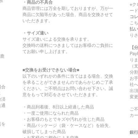
県
・商品の不具合
※
商品管理には万全を期しておりますが、万が一
ー
商品に欠陥等があった場合、商品を交換させて
コ
いただきます。
こ
払
・サイズ違い
り
サイズ違いによる交換を承ります。
交換時の送料につきましてはお客様のご負担に
【
てお願い申し上げます。
Pa
/鹿
り
（
■交換をお受けできない場合■
分
以下のいずれかの条件に当てはまる場合、交換
お
を承ることができませんのであらかじめご了承
社
場合
ください。ご不明点はお問い合わせ下さい。誠
出
ま
意をもって対応をさせていただきます。
変
決済
共通
・商品到着後、8日以上経過した商品
ご
・一度ご使用になられた商品
カ
・お客様のもとでキズや汚れが生じた商品
賃を
・商品パッケージ（袋・ケースなど）を紛失、
破損してしまった商品
銀
・お客様のご都合による交換