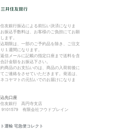
井住友銀行振込による前払い決済になりま
。お振込手数料は、お客様のご負担にてお願
致します。
振込期限は、一部のご予約品を除き、ご注文
より１週間になります。
動返信メールに記載の指定口座まで送料を含
総合計金額をお振込下さい。
予約商品のお支払いのは、商品の入荷前後に
めてご連絡をさせていただきます。発送は、
ロネコヤマトの元払いでのお届けになりま
。
振込先口座
井住友銀行 高円寺支店
 9101579 有限会社フウドブレイン
ト運輸 宅急便コレクト