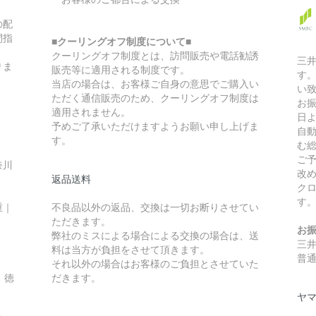
の配
間指
■クーリングオフ制度について■
クーリングオフ制度とは、訪問販売や電話勧誘
三
りま
販売等に適用される制度です。
す
当店の場合は、お客様ご自身の意思でご購入い
い
ただく通信販売のため、クーリングオフ制度は
お
適用されません。
日
予めご了承いただけますようお願い申し上げま
自
す。
む
ご
奈川
改
返品送料
ク
す
重｜
不良品以外の返品、交換は一切お断りさせてい
ただきます。
お
弊社のミスによる場合による交換の場合は、送
三
料は当方が負担をさせて頂きます。
普通
それ以外の場合はお客様のご負担とさせていた
｜徳
だきます。
ヤマ