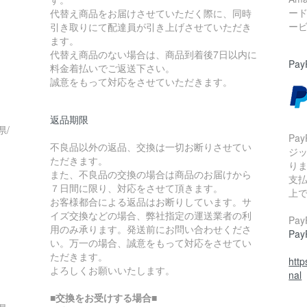
ー
代替え商品をお届けさせていただく際に、同時
ー
引き取りにて配達員が引き上げさせていただき
ます。
代替え商品のない場合は、商品到着後7日以内に
Pay
料金着払いでご返送下さい。
誠意をもって対応をさせていただきます。
返品期限
県/
Pa
不良品以外の返品、交換は一切お断りさせてい
ジ
ただきます。
り
また、不良品の交換の場合は商品のお届けから
支払
７日間に限り、対応をさせて頂きます。
上
お客様都合による返品はお断りしています。サ
イズ交換などの場合、弊社指定の運送業者の利
Pa
用のみ承ります。発送前にお問い合わせくださ
Pa
い。万一の場合、誠意をもって対応をさせてい
ただきます。
htt
よろしくお願いいたします。
nal
■交換をお受けする場合■