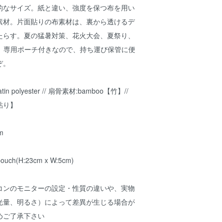
的なサイズ。紙と違い、強度を保つ布を用い
素材。片面貼りの布素材は、裏から透けるデ
たらす。夏の猛暑対策、花火大会、夏祭り、
も。専用ポーチ付きなので、持ち運び保管に便
ぞ。
tin polyester // 扇骨素材:bamboo【竹】//
貼り】
m
 pouch(H:23cm x W:5cm)
コンのモニターの設定・性質の違いや、実物
光量、明るさ）によって差異が生じる場合が
めご了承下さい