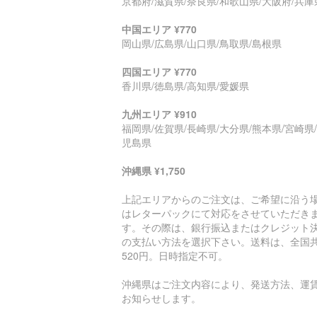
京都府/滋賀県/奈良県/和歌山県/大阪府/兵庫
中国エリア ¥770
岡山県/広島県/山口県/鳥取県/島根県
四国エリア ¥770
香川県/徳島県/高知県/愛媛県
九州エリア ¥910
福岡県/佐賀県/長崎県/大分県/熊本県/宮崎県
児島県
沖縄県 ¥1,750
上記エリアからのご注文は、ご希望に沿う
はレターパックにて対応をさせていただき
す。その際は、銀行振込またはクレジット
の支払い方法を選択下さい。送料は、全国
520円。日時指定不可。
沖縄県はご注文内容により、発送方法、運
お知らせします。