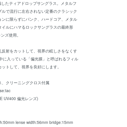
意識したティアドロップサングラス。メタルフ
プルで流行に左右されない定番のクラシック
ョンに限らずにパンク、ハードコア、メタル
タイルにハマるロックサングラスの最終形
レンズ使用。
乱反射をカットして、視界の眩しさをなくす
の中に入っている「偏光膜」と呼ばれるフィル
カットして、視界を良好にします。
ス、クリーニングクロス付属
nse:tac
ck (CE UV400 偏光レンズ)
igh:50mm lense width:56mm bridge:15mm