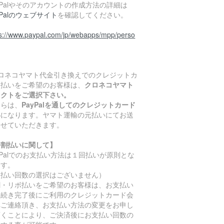
yPalやそのアカウントの作成方法の詳細は
yPalのウェブサイト
を確認してください。
ps://www.paypal.com/jp/webapps/mpp/perso
クロネコヤマト代金引き換えでのクレジットカ
ド払いをご希望のお客様は、
クロネコヤマト
レクトをご選択下さい。
ちらは、
PayPalを通してのクレジットカード
い
になります。ヤマト運輸の元払いにてお送
させていただきます。
分割払いに関して】
yPalでのお支払い方法は１回払いが原則とな
ます。
支払い回数の選択はございません）
割・リボ払いをご希望のお客様は、お支払い
手続き完了後にご利用のクレジットカード会
へご連絡頂き、お支払い方法の変更をお申し
頂くことにより、ご決済後にお支払い回数の