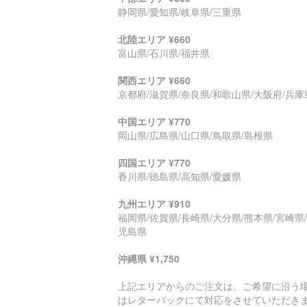
静岡県/愛知県/岐阜県/三重県
北陸エリア ¥660
富山県/石川県/福井県
関西エリア ¥660
京都府/滋賀県/奈良県/和歌山県/大阪府/兵庫
中国エリア ¥770
岡山県/広島県/山口県/鳥取県/島根県
四国エリア ¥770
香川県/徳島県/高知県/愛媛県
九州エリア ¥910
福岡県/佐賀県/長崎県/大分県/熊本県/宮崎県
児島県
沖縄県 ¥1,750
上記エリアからのご注文は、ご希望に沿う
はレターパックにて対応をさせていただき