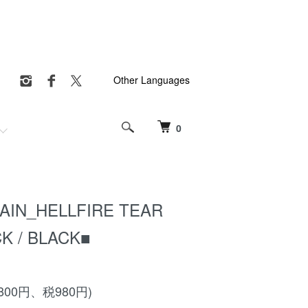
Other Languages
0
IN_HELLFIRE TEAR
K / BLACK■
,800円、税980円)