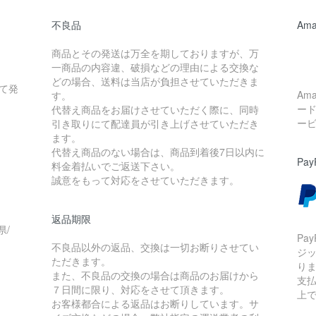
不良品
Ama
商品とその発送は万全を期しておりますが、万
一商品の内容違、破損などの理由による交換な
どの場合、送料は当店が負担させていただきま
て発
Am
す。
ー
代替え商品をお届けさせていただく際に、同時
ー
引き取りにて配達員が引き上げさせていただき
ます。
代替え商品のない場合は、商品到着後7日以内に
Pay
料金着払いでご返送下さい。
誠意をもって対応をさせていただきます。
返品期限
県/
Pa
不良品以外の返品、交換は一切お断りさせてい
ジ
ただきます。
り
また、不良品の交換の場合は商品のお届けから
支払
７日間に限り、対応をさせて頂きます。
上
お客様都合による返品はお断りしています。サ