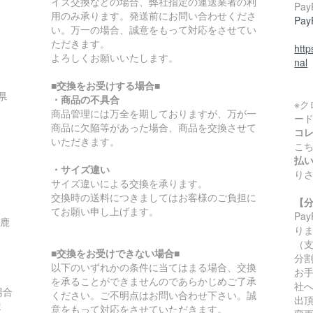
イズ交換などの場合、弊社指定の運送業者の利
Pa
用のみ承ります。発送前にお問い合わせくださ
Pa
い。万一の場合、誠意をもって対応をさせてい
ただきます。
htt
よろしくお願いいたします。
nal
■交換をお受けする場合■
県
・商品の不具合
※
商品管理には万全を期しておりますが、万が一
ー
商品に欠陥等があった場合、商品を交換させて
コ
いただきます。
こ
払
・サイズ違い
り
サイズ違いによる交換を承ります。
交換時の送料につきましてはお客様のご負担に
【
てお願い申し上げます。
Pa
/鹿
り
（
■交換をお受けできない場合■
分
以下のいずれかの条件に当てはまる場合、交換
お
を承ることができませんのであらかじめご了承
社
場合
ください。ご不明点はお問い合わせ下さい。誠
出
ま
意をもって対応をさせていただきます。