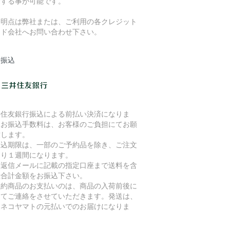
更する事が可能です。
不明点は弊社または、ご利用の各クレジット
ード会社へお問い合わせ下さい。
行振込
井住友銀行振込による前払い決済になりま
。お振込手数料は、お客様のご負担にてお願
致します。
振込期限は、一部のご予約品を除き、ご注文
より１週間になります。
動返信メールに記載の指定口座まで送料を含
総合計金額をお振込下さい。
予約商品のお支払いのは、商品の入荷前後に
めてご連絡をさせていただきます。発送は、
ロネコヤマトの元払いでのお届けになりま
。