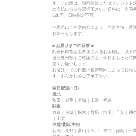
す。その際は、銀行振込またはクレジット
の支払い方法を選択下さい。送料は、全国
520円。日時指定不可。
沖縄県はご注文内容により、発送方法、運
お知らせします。
■ お届けまでの日数 ■
配達日時指定を希望されるお客様は、以下
達所要日数をご確認の上、余裕をもった時
定をお願いします。
お届けまでの日数は集荷時間によって変わ
す。あらかじめご了承下さい。
翌日配達(1日)
東北
秋田｜岩手｜宮城｜山形｜福島
関東
東京｜茨城｜栃木｜群馬｜埼玉｜千葉｜神
｜山梨
信越/北陸/中部
新潟｜長野｜富山｜石川｜福井｜静岡｜三