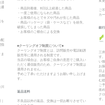
変
決済
共通
・商品到着後、8日以上経過した商品
ご
・一度ご使用になられた商品
カ
・お客様のもとでキズや汚れが生じた商品
賃を
・商品パッケージ（袋・ケースなど）を紛失、
破損してしまった商品
銀
・お客様のご都合による交換
の配
間指
■クーリングオフ制度について■
クーリングオフ制度とは、訪問販売や電話勧誘
三
りま
販売等に適用される制度です。
す
当店の場合は、お客様ご自身の意思でご購入い
い
ただく通信販売のため、クーリングオフ制度は
お
適用されません。
日
予めご了承いただけますようお願い申し上げま
自
す。
む
ご
奈川
改
返品送料
ク
す
重｜
不良品以外の返品、交換は一切お断りさせてい