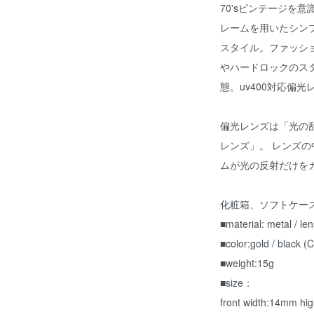
70'sビンテージを
レームを用いたシン
スタイル。ファッシ
やハードロックのス
態。uv400対応偏光
偏光レンズは「光の
レンズ」。 レンズ
ムが光の反射だけを
化粧箱、ソフトケー
■material: metal / le
■color:gold / bla
■weight:15g
■size：
front width:14mm h