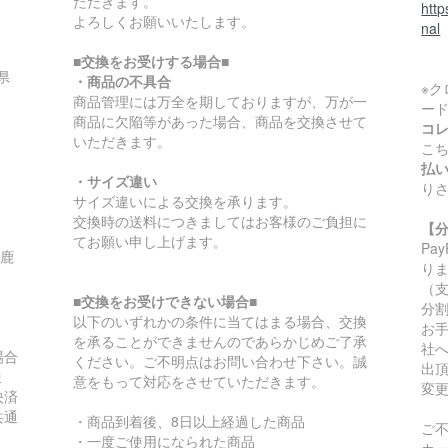
ただきます。
htt
よろしくお願いいたします。
nal
■交換をお受けする場合■
県
・商品の不具合
※
商品管理には万全を期しておりますが、万が一
ー
商品に欠陥等があった場合、商品を交換させて
コ
いただきます。
こ
払
・サイズ違い
り
サイズ違いによる交換を承ります。
交換時の送料につきましてはお客様のご負担に
【
てお願い申し上げます。
Pa
/鹿
り
（
■交換をお受けできない場合■
分
以下のいずれかの条件に当てはまる場合、交換
お
を承ることができませんのであらかじめご了承
社
場合
ください。ご不明点はお問い合わせ下さい。誠
出
ま
意をもって対応をさせていただきます。
変
決済
共通
・商品到着後、8日以上経過した商品
ご
・一度ご使用になられた商品