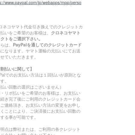
ps://www.paypal.com/jp/webapps/mpp/perso
クロネコヤマト代金引き換えでのクレジットカ
ド払いをご希望のお客様は、
クロネコヤマト
レクトをご選択下さい。
ちらは、
PayPalを通してのクレジットカード
い
になります。ヤマト運輸の元払いにてお送
させていただきます。
分割払いに関して】
yPalでのお支払い方法は１回払いが原則とな
ます。
支払い回数の選択はございません）
割・リボ払いをご希望のお客様は、お支払い
手続き完了後にご利用のクレジットカード会
へご連絡頂き、お支払い方法の変更をお申し
頂くことにより、ご決済後にお支払い回数の
更する事が可能です。
不明点は弊社または、ご利用の各クレジット