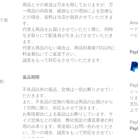
商品とその発送は万全を期しておりますが、万
一商品の内容違、破損などの理由による交換な
どの場合、送料は当店が負担させていただきま
て発
Am
す。
ー
代替え商品をお届けさせていただく際に、同時
ー
引き取りにて配達員が引き上げさせていただき
ます。
代替え商品のない場合は、商品到着後7日以内に
Pay
料金着払いでご返送下さい。
誠意をもって対応をさせていただきます。
返品期限
県/
Pa
不良品以外の返品、交換は一切お断りさせてい
ジ
ただきます。
り
また、不良品の交換の場合は商品のお届けから
支払
７日間に限り、対応をさせて頂きます。
上
お客様都合による返品はお断りしています。サ
イズ交換などの場合、弊社指定の運送業者の利
Pa
用のみ承ります。発送前にお問い合わせくださ
Pa
い。万一の場合、誠意をもって対応をさせてい