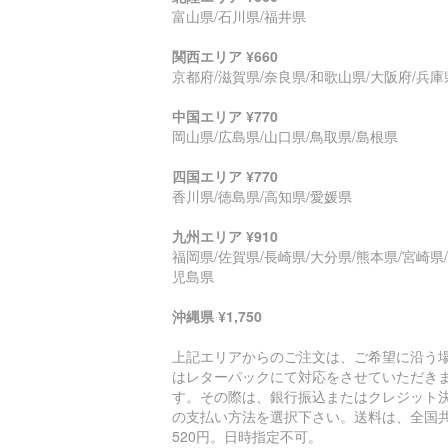
富山県/石川県/福井県
関西エリア ¥660
京都府/滋賀県/奈良県/和歌山県/大阪府/兵庫
中国エリア ¥770
岡山県/広島県/山口県/鳥取県/島根県
四国エリア ¥770
香川県/徳島県/高知県/愛媛県
九州エリア ¥910
福岡県/佐賀県/長崎県/大分県/熊本県/宮崎県
児島県
沖縄県 ¥1,750
上記エリアからのご注文は、ご希望に沿う
はレターパックにて対応をさせていただき
す。その際は、銀行振込またはクレジット
の支払い方法を選択下さい。送料は、全国
520円。日時指定不可。