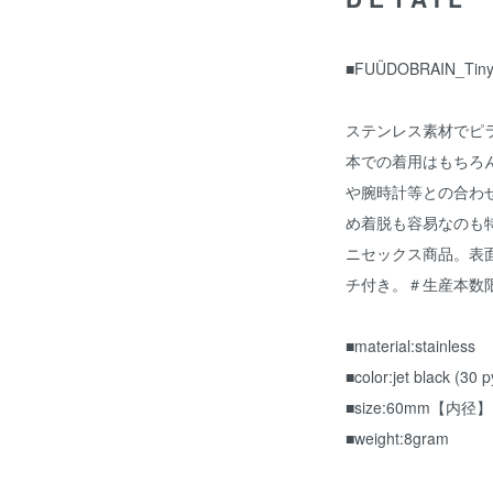
■FUÜDOBRAIN_Tiny 
ステンレス素材でピ
本での着用はもちろ
や腕時計等との合わ
め着脱も容易なのも
ニセックス商品。表面
チ付き。＃生産本数
■material:stainless
■color:jet black (30 
■size:60mm【内径
■weight:8gram