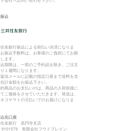
ード会社へお問い合わせ下さい。
行振込
井住友銀行振込による前払い決済になりま
。お振込手数料は、お客様のご負担にてお願
致します。
振込期限は、一部のご予約品を除き、ご注文
より１週間になります。
動返信メールに記載の指定口座まで送料を含
総合計金額をお振込下さい。
予約商品のお支払いのは、商品の入荷前後に
めてご連絡をさせていただきます。発送は、
ロネコヤマトの元払いでのお届けになりま
。
振込先口座
井住友銀行 高円寺支店
 9101579 有限会社フウドブレイン