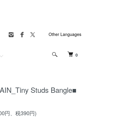
Other Languages
0
N_Tiny Studs Bangle■
900円、税390円)