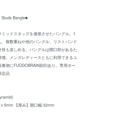
Studs Bangle■
ラミッドスタッズを連接させたバングル。1
ん、複数重ねや他のバングル、リストバンド
せ技も楽しめる。バングルは開口部があるた
特徴。メンズレディースともに利用できるユ
裏側にFUÜDOBRAIN刻印あり。専用ポー
限定品
pyramid)
】 x 5mm 【厚み】開口幅:32mm