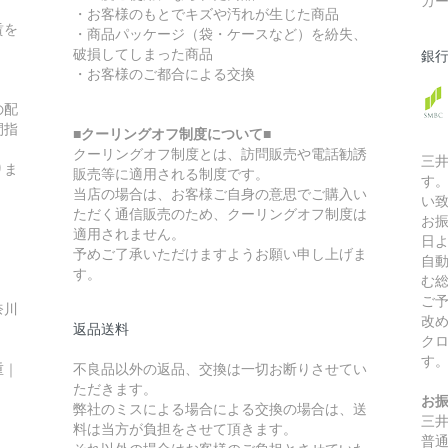
カ
・お客様のもとでキズや汚れが生じた商品
賃を
・商品パッケージ（袋・ケースなど）を紛失、
破損してしまった商品
銀
・お客様のご都合による交換
の配
間指
■クーリングオフ制度について■
クーリングオフ制度とは、訪問販売や電話勧誘
三
りま
販売等に適用される制度です。
す
当店の場合は、お客様ご自身の意思でご購入い
い
ただく通信販売のため、クーリングオフ制度は
お
適用されません。
日
予めご了承いただけますようお願い申し上げま
自
す。
む
ご
奈川
改
返品送料
ク
す
重｜
不良品以外の返品、交換は一切お断りさせてい
ただきます。
お
弊社のミスによる場合による交換の場合は、送
三
料は当方が負担をさせて頂きます。
普通