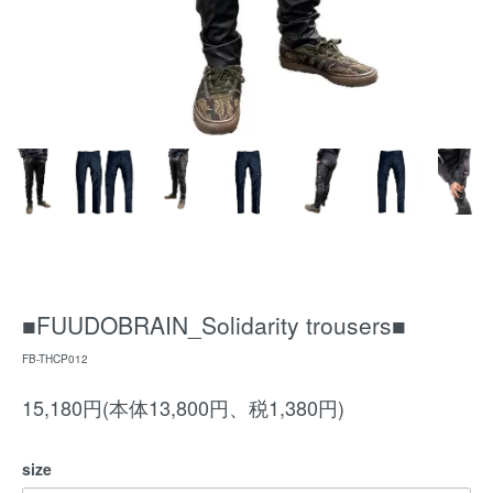
■FUUDOBRAIN_Solidarity trousers■
FB-THCP012
15,180円(本体13,800円、税1,380円)
size