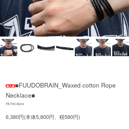
■FUUDOBRAIN_Waxed cotton Rope
Necklace■
FB-THC-NC03
6,380円(本体5,800円、税580円)