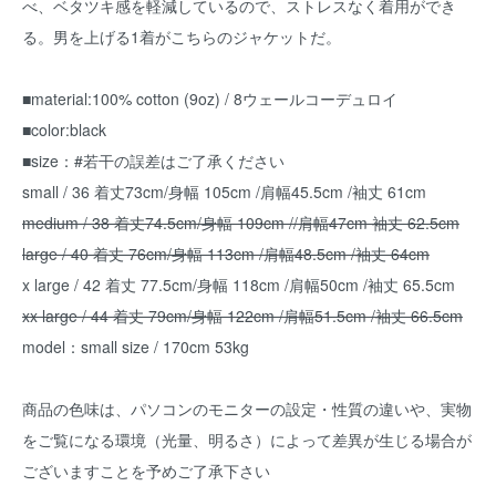
べ、ベタツキ感を軽減しているので、ストレスなく着用ができ
る。男を上げる1着がこちらのジャケットだ。
■material:100% cotton (9oz) / 8ウェールコーデュロイ
■color:black
■size：#若干の誤差はご了承ください
small / 36 着丈73cm/身幅 105cm /肩幅45.5cm /袖丈 61cm
medium / 38 着丈74.5cm/身幅 109cm //肩幅47cm 袖丈 62.5cm
large / 40 着丈 76cm/身幅 113cm /肩幅48.5cm /袖丈 64cm
x large / 42 着丈 77.5cm/身幅 118cm /肩幅50cm /袖丈 65.5cm
xx large / 44 着丈 79cm/身幅 122cm /肩幅51.5cm /袖丈 66.5cm
model：small size / 170cm 53kg
商品の色味は、パソコンのモニターの設定・性質の違いや、実物
をご覧になる環境（光量、明るさ）によって差異が生じる場合が
ございますことを予めご了承下さい