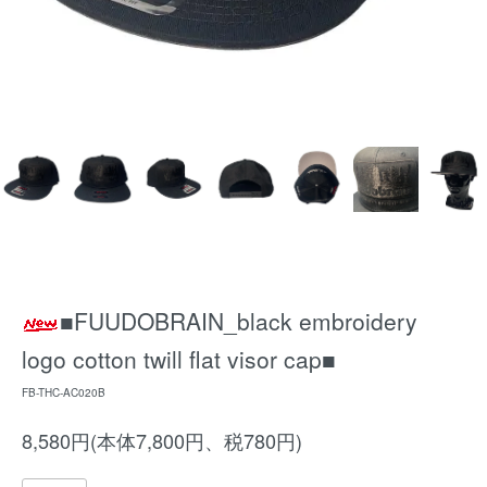
■FUUDOBRAIN_black embroidery
logo cotton twill flat visor cap■
FB-THC-AC020B
8,580円(本体7,800円、税780円)