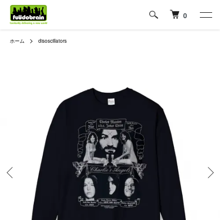
0
ホーム
disoscillators