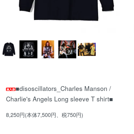
■disoscillators_Charles Manson /
Charlie's Angels Long sleeve T shirt■
8,250円(本体7,500円、税750円)