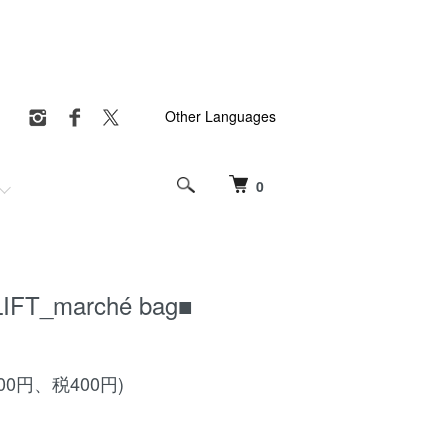
Other Languages
0
IFT_marché bag■
000円、税400円)