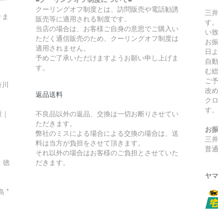
クーリングオフ制度とは、訪問販売や電話勧誘
三
りま
販売等に適用される制度です。
す
当店の場合は、お客様ご自身の意思でご購入い
い
ただく通信販売のため、クーリングオフ制度は
お
適用されません。
日
予めご了承いただけますようお願い申し上げま
自
す。
む
ご
奈川
改
返品送料
ク
す
重｜
不良品以外の返品、交換は一切お断りさせてい
ただきます。
お
弊社のミスによる場合による交換の場合は、送
三
料は当方が負担をさせて頂きます。
普通
それ以外の場合はお客様のご負担とさせていた
｜徳
だきます。
ヤマ
 *