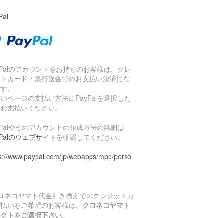
Pal
yPalのアカウントをお持ちのお客様は、クレ
ットカード・銀行送金でのお支払い決済にな
ます。
いページの支払い方法にPayPalを選択した
でお支払いください。
yPalやそのアカウントの作成方法の詳細は
yPalのウェブサイト
を確認してください。
ps://www.paypal.com/jp/webapps/mpp/perso
クロネコヤマト代金引き換えでのクレジットカ
ド払いをご希望のお客様は、
クロネコヤマト
レクトをご選択下さい。