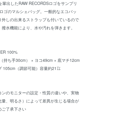
YS等を輩出したRAW RECORDSロゴをサンプリ
tubeロゴのマルシェバッグ。一般的なエコバッ
り外しの出来るストラップも付いているので
。撥水機能により、水や汚れを弾きます。
TER 100%
m（持ち手30cm） × ヨコ49cm × 底マチ12cm
 105cm（調節可能）容量約21㍑
コンのモニターの設定・性質の違いや、実物
光量、明るさ）によって差異が生じる場合が
めご了承下さい