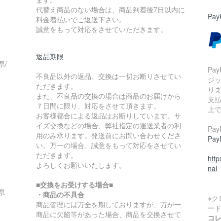
代替え商品のない場合は、商品到着後7日以内に
Pay
料金着払いでご返送下さい。
誠意をもって対応をさせていただきます。
返品期限
県/
Pa
不良品以外の返品、交換は一切お断りさせてい
ジ
ただきます。
り
また、不良品の交換の場合は商品のお届けから
支払
７日間に限り、対応をさせて頂きます。
上
お客様都合による返品はお断りしています。サ
イズ交換などの場合、弊社指定の運送業者の利
Pa
用のみ承ります。発送前にお問い合わせくださ
Pa
い。万一の場合、誠意をもって対応をさせてい
ただきます。
htt
よろしくお願いいたします。
nal
■交換をお受けする場合■
県
・商品の不具合
※
商品管理には万全を期しておりますが、万が一
ー
商品に欠陥等があった場合、商品を交換させて
コ