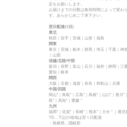
定をお願いします。
お届けまでの日数は集荷時間によって変わ
す。あらかじめご了承下さい。
翌日配達(1日)
東北
秋田｜岩手｜宮城｜山形｜福島
関東
東京｜茨城｜栃木｜群馬｜埼玉｜千葉｜神
｜山梨
信越/北陸/中部
新潟｜長野｜富山｜石川｜福井｜静岡｜三
愛知｜岐阜
関西
大阪｜京都｜滋賀｜奈良｜和歌山｜兵庫
中国/四国
岡山*｜鳥取*｜広島*｜島根*｜山口*｜香川*
島*｜高知*｜愛媛 *
九州
福岡*｜佐賀*｜長崎*｜熊本*｜大分 * ｜鹿児島
*印…下記の地域は翌々日配達
・島根県…隠岐郡