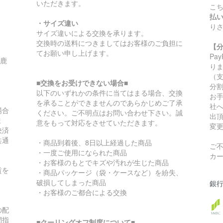
いただきます。
こ
払
・サイズ違い
り
サイズ違いによる交換を承ります。
交換時の送料につきましてはお客様のご負担に
【
てお願い申し上げます。
Pa
/鹿
り
（
■交換をお受けできない場合■
分
以下のいずれかの条件に当てはまる場合、交換
お
を承ることができませんのであらかじめご了承
社
場合
ください。ご不明点はお問い合わせ下さい。誠
出
ま
意をもって対応をさせていただきます。
変
決済
共通
・商品到着後、8日以上経過した商品
ご
・一度ご使用になられた商品
カ
・お客様のもとでキズや汚れが生じた商品
賃を
・商品パッケージ（袋・ケースなど）を紛失、
破損してしまった商品
銀
・お客様のご都合による交換
の配
間指
■クーリングオフ制度について■