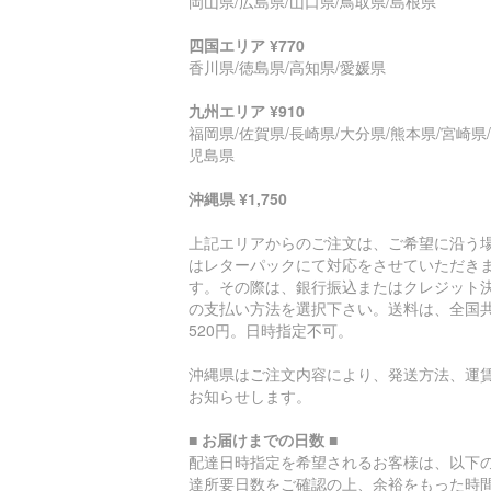
岡山県/広島県/山口県/鳥取県/島根県
四国エリア ¥770
香川県/徳島県/高知県/愛媛県
九州エリア ¥910
福岡県/佐賀県/長崎県/大分県/熊本県/宮崎県
児島県
沖縄県 ¥1,750
上記エリアからのご注文は、ご希望に沿う
はレターパックにて対応をさせていただき
す。その際は、銀行振込またはクレジット
の支払い方法を選択下さい。送料は、全国
520円。日時指定不可。
沖縄県はご注文内容により、発送方法、運
お知らせします。
■ お届けまでの日数 ■
配達日時指定を希望されるお客様は、以下
達所要日数をご確認の上、余裕をもった時