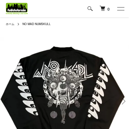
0
ホーム
NO MAD NUMSKULL