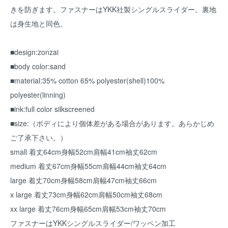
きを防ぎます。ファスナーはYKK社製シングルスライダー。裏地
は身生地と同色。
■design:zonzai
■body color:sand
■material:35% cotton 65% polyester(shell)100%
polyester(linning)
■ink:full color silkscreened
■size:（ボディにより個体差がある場合があります。あらかじめ
ご了承下さい。）
small 着丈64cm身幅52cm肩幅41cm袖丈62cm
medium 着丈67cm身幅55cm肩幅44cm袖丈64cm
large 着丈70cm身幅58cm肩幅47cm袖丈66cm
x large 着丈73cm身幅62cm肩幅50cm袖丈68cm
xx large 着丈76cm身幅65cm肩幅53cm袖丈70cm
ファスナーはYKKシングルスライダー/ワッペン加工