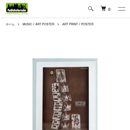
0
ホーム
MUSIC // ART POSTER
ART PRINT // POSTER