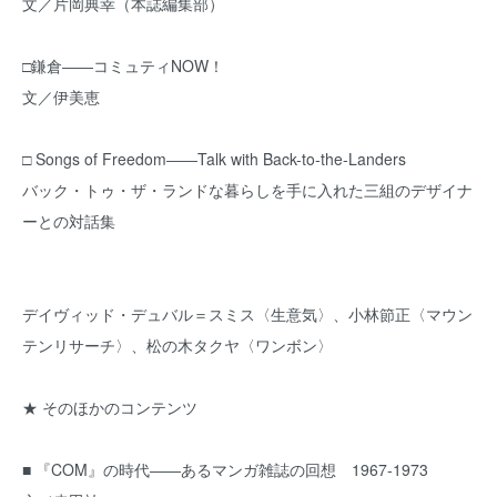
文／片岡典幸（本誌編集部）
□鎌倉――コミュティNOW！
文／伊美恵
□ Songs of Freedom――Talk with Back-to-the-Landers
バック・トゥ・ザ・ランドな暮らしを手に入れた三組のデザイナ
ーとの対話集
デイヴィッド・デュバル＝スミス〈生意気〉、小林節正〈マウン
テンリサーチ〉、松の木タクヤ〈ワンボン〉
★ そのほかのコンテンツ
■ 『COM』の時代――あるマンガ雑誌の回想 1967-1973