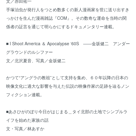
文／赤田祐一
手塚治虫が発行人をつとめ数多くの新人漫画家を世に送り出すき
っかけを生んだ漫画雑誌『COM』。その数奇な運命を当時の関
係者の証言を通じて明らかにするドキュメンタリー連載。
■ I Shoot America ＆ Apocalypse ‘60S ――金坂健二 アンダー
グラウンドのルシファー
文／北沢夏音、写真／金坂健二
かつて“アングラの教祖”として支持を集め、６０年以降の日本の
映像文化に過大な影響を与えた伝説の映像作家の足跡を辿るノン
フィクション連載。
■あさひがのぼり今日がはじまる＿タイ北部の土地でシンプルラ
イフを始めた家族の話
文・写真／林あすか