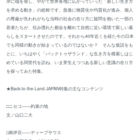
岸に端を発し、やがて世界各地に広がっていった「新しい生き方
を求める動き」の総称です。急激に物質化や均質化が進み、個人
の尊厳が失われがちな当時の社会の在り方に疑問を抱いた一部の
若者たちが、住み慣れた都会を離れて自然に近い環境で新しい暮
らしをスタートさせたのです。それから40年近くを経た今の日本
でも同様の動きが始まっているのではないか？ そんな仮説をも
とに、いちはやく「バックトゥザランド」な生き方を模索しはじ
めている同世代を訪ね、いま芽生えつつある新しい意識の在り方
を探ってみた特集。
★Back-to-the-Land JAPAN特集の主なコンテンツ
□ニセコ――約束の地
文／山口二大
□南伊豆――ディープサウス