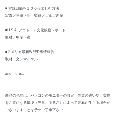
■ 皆既日蝕を１００倍楽しむ方法
写真／三田正明 監修／ゴルゴ内藤
■U.S.A. アウトドア文化観察レポート
取材／甲斐一彦
■アメリカ最新WEED事情報告
取材・文／マイケル
and more...
商品の色味は、パソコンのモニターの設定・性質の違いや、実物
をご覧になる環境（光量、明るさ）によって差異が生じる場合が
ございますことを予めご了承下さい