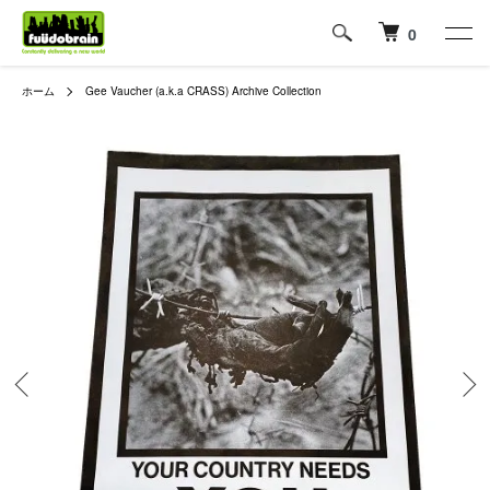
0
ホーム
Gee Vaucher (a.k.a CRASS) Archive Collection