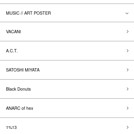
MUSIC // ART POSTER
VACANt
A.C.T.
SATOSHI MIYATA
Black Donuts
ANARC of hex
1%13