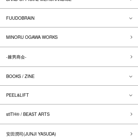
FUUDOBRAIN
MINORU OGAWA WORKS
-棘男商会-
BOOKS / ZINE
PEEL&LIFT
stlTH® / BEAST ARTS
安田潤司(JUNJI YASUDA)