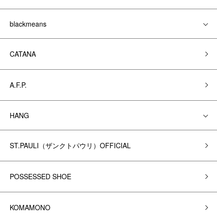
blackmeans
CATANA
A.F.P.
HANG
ST.PAULI（ザンクトパウリ）OFFICIAL
POSSESSED SHOE
KOMAMONO