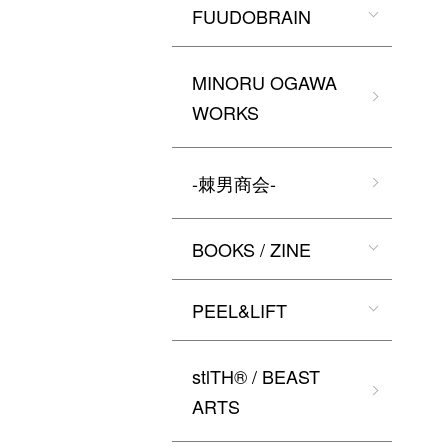
FUUDOBRAIN
MINORU OGAWA
WORKS
-棘男商会-
BOOKS / ZINE
PEEL&LIFT
stlTH® / BEAST
ARTS