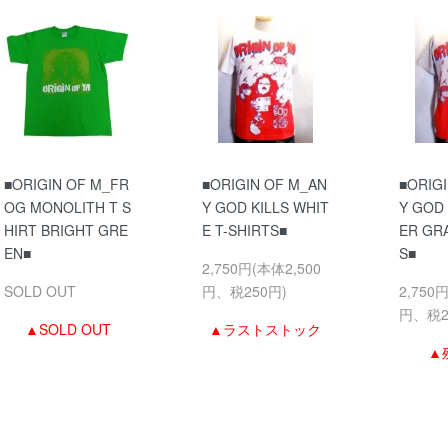
■ORIGIN OF M_FR
■ORIGIN OF M_AN
■ORIG
OG MONOLITH T S
Y GOD KILLS WHIT
Y GOD 
HIRT BRIGHT GRE
E T-SHIRTS■
ER GRA
EN■
S■
2,750円(本体2,500
SOLD OUT
円、税250円)
2,750
円、税2
▲SOLD OUT
▲ラストストック
▲