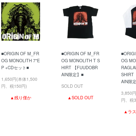
■ORIGIN OF M_FR
■ORIGIN OF M_FR
■ORIG
OG MONOLITH 7"E
OG MONOLITH T S
OG MO
P +CDセット■
HIRT 【FUUDOBR
RAGLA
AIN限定】■
SHIRT
1,650円(本体1,500
AIN限
円、税150円)
SOLD OUT
3,850
▲残り僅か
▲SOLD OUT
円、税3
▲ラ