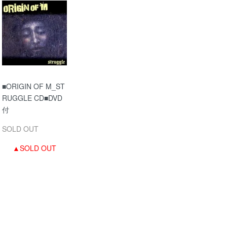
■ORIGIN OF M_ST
RUGGLE CD■DVD
付
SOLD OUT
▲SOLD OUT