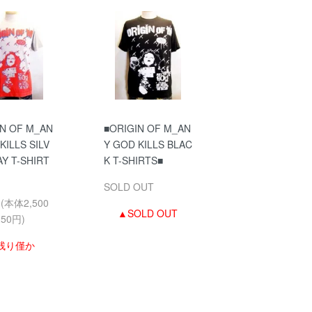
IN OF M_AN
■ORIGIN OF M_AN
KILLS SILV
Y GOD KILLS BLAC
Y T-SHIRT
K T-SHIRTS■
SOLD OUT
円(本体2,500
▲SOLD OUT
50円)
残り僅か