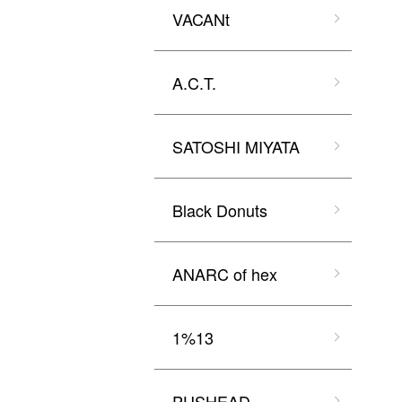
VACANt
A.C.T.
SATOSHI MIYATA
Black Donuts
ANARC of hex
1%13
PUSHEAD