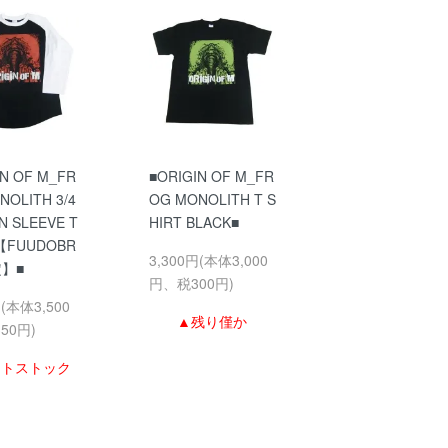
IN OF M_FR
■ORIGIN OF M_FR
NOLITH 3/4
OG MONOLITH T S
N SLEEVE T
HIRT BLACK■
【FUUDOBR
3,300円(本体3,000
定】■
円、税300円)
円(本体3,500
▲残り僅か
50円)
ストストック