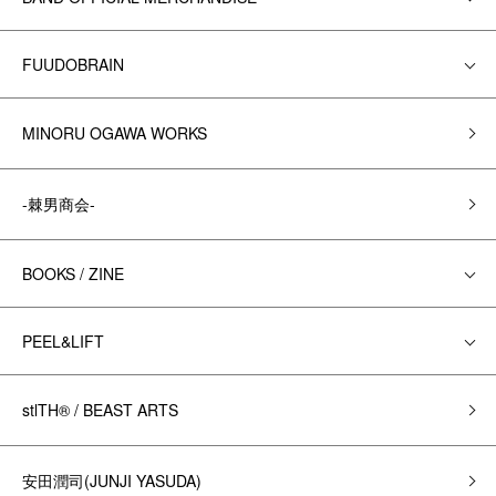
FUUDOBRAIN
MINORU OGAWA WORKS
-棘男商会-
BOOKS / ZINE
PEEL&LIFT
stlTH® / BEAST ARTS
安田潤司(JUNJI YASUDA)