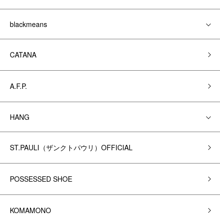
blackmeans
CATANA
A.F.P.
HANG
ST.PAULI（ザンクトパウリ）OFFICIAL
POSSESSED SHOE
KOMAMONO