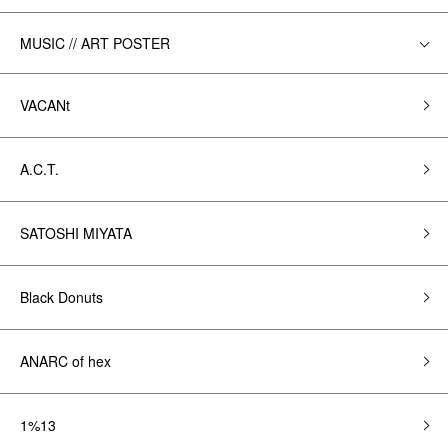
MUSIC // ART POSTER
VACANt
A.C.T.
SATOSHI MIYATA
Black Donuts
ANARC of hex
1%13