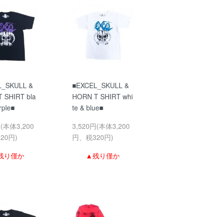
L_SKULL &
■EXCEL_SKULL &
 SHIRT bla
HORN T SHIRT whi
rple■
te & blue■
円(本体3,200
3,520円(本体3,200
20円)
円、税320円)
残り僅か
▲残り僅か