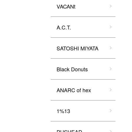
VACANt
A.C.T.
SATOSHI MIYATA
Black Donuts
ANARC of hex
1%13
PUSHEAD