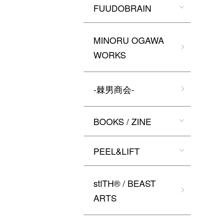
FUUDOBRAIN
MINORU OGAWA
WORKS
-棘男商会-
BOOKS / ZINE
PEEL&LIFT
stlTH® / BEAST
ARTS