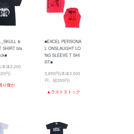
L_SKULL &
■EXCEL PERSONA
 SHIRT bla
L ONSLAUGHT LO
ack■
NG SLEEVE T SHI
RT■
円(本体3,200
20円)
3,850円(本体3,500
円、税350円)
残り僅か
▲ラストストック