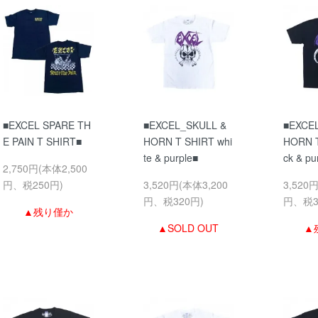
■EXCEL SPARE TH
■EXCEL_SKULL &
■EXCE
E PAIN T SHIRT■
HORN T SHIRT whi
HORN T
te & purple■
ck & pu
2,750円(本体2,500
円、税250円)
3,520円(本体3,200
3,520
円、税320円)
円、税3
▲残り僅か
▲SOLD OUT
▲