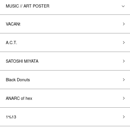
MUSIC // ART POSTER
VACANt
A.C.T.
SATOSHI MIYATA
Black Donuts
ANARC of hex
1%13