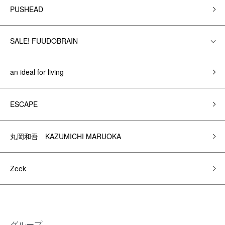
PUSHEAD
SALE! FUUDOBRAIN
an ideal for living
ESCAPE
丸岡和吾 KAZUMICHI MARUOKA
Zeek
グループ