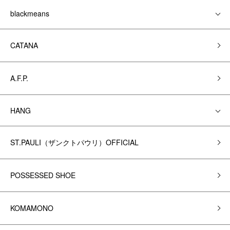
blackmeans
CATANA
A.F.P.
HANG
ST.PAULI（ザンクトパウリ）OFFICIAL
POSSESSED SHOE
KOMAMONO