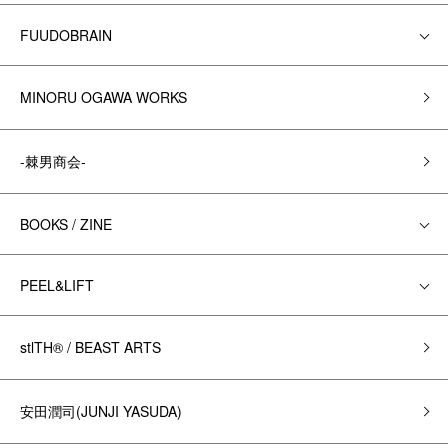
FUUDOBRAIN
MINORU OGAWA WORKS
-棘男商会-
BOOKS / ZINE
PEEL&LIFT
stlTH® / BEAST ARTS
安田潤司(JUNJI YASUDA)