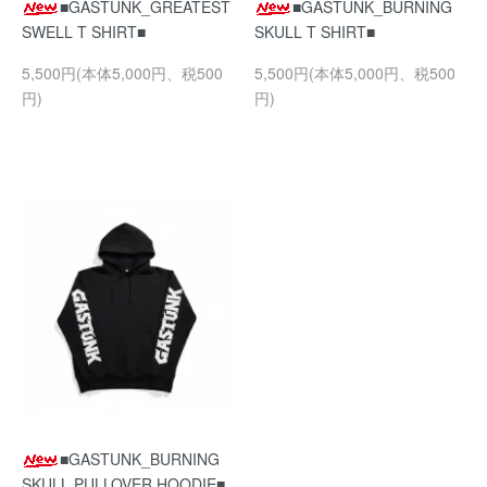
■GASTUNK_GREATEST
■GASTUNK_BURNING
SWELL T SHIRT■
SKULL T SHIRT■
5,500円(本体5,000円、税500
5,500円(本体5,000円、税500
円)
円)
■GASTUNK_BURNING
SKULL PULLOVER HOODIE■