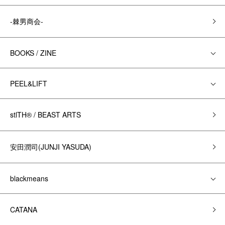
-棘男商会-
BOOKS / ZINE
PEEL&LIFT
stlTH® / BEAST ARTS
安田潤司(JUNJI YASUDA)
blackmeans
CATANA