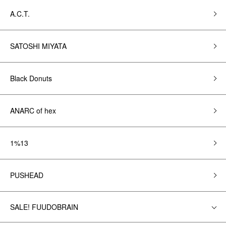
A.C.T.
SATOSHI MIYATA
Black Donuts
ANARC of hex
1%13
PUSHEAD
SALE! FUUDOBRAIN