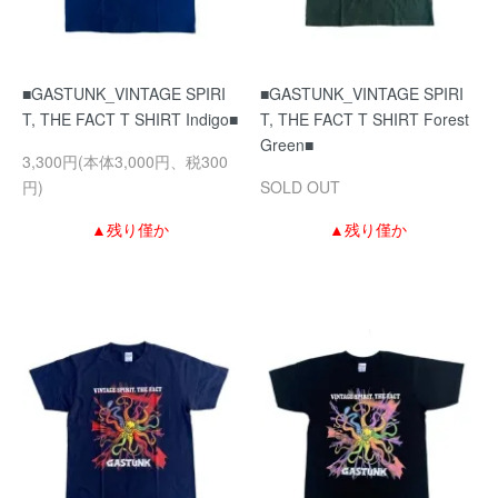
■GASTUNK_VINTAGE SPIRI
■GASTUNK_VINTAGE SPIRI
T, THE FACT T SHIRT Indigo■
T, THE FACT T SHIRT Forest
Green■
3,300円(本体3,000円、税300
円)
SOLD OUT
▲残り僅か
▲残り僅か