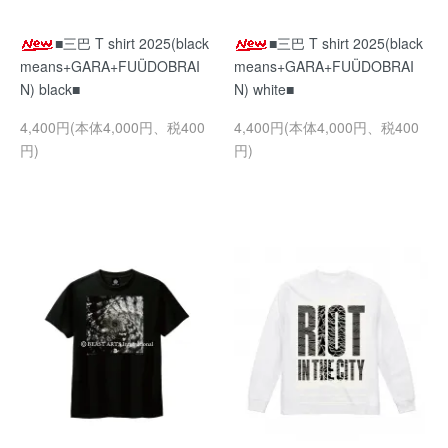
■三巴 T shirt 2025(black
■三巴 T shirt 2025(black
means+GARA+FUÜDOBRAI
means+GARA+FUÜDOBRAI
N) black■
N) white■
4,400円(本体4,000円、税400
4,400円(本体4,000円、税400
円)
円)