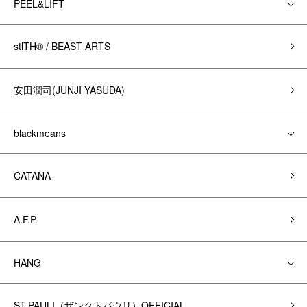
PEEL&LIFT
stlTH® / BEAST ARTS
安田潤司(JUNJI YASUDA)
blackmeans
CATANA
A.F.P.
HANG
ST.PAULI（ザンクトパウリ）OFFICIAL