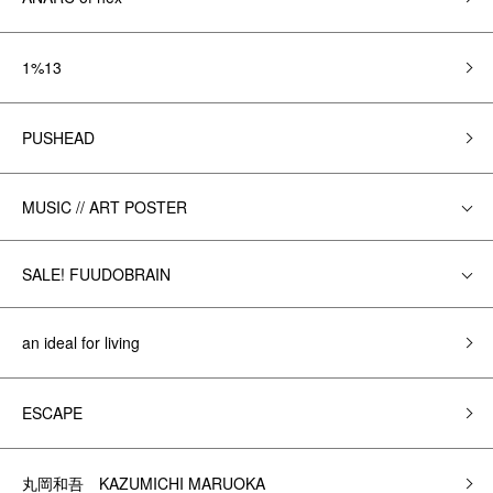
1%13
PUSHEAD
MUSIC // ART POSTER
SALE! FUUDOBRAIN
an ideal for living
ESCAPE
丸岡和吾 KAZUMICHI MARUOKA