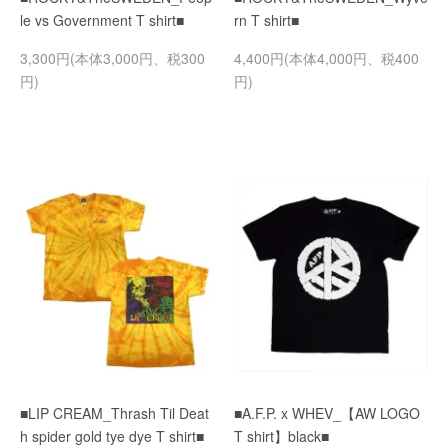
le vs Government T shirt■
rn T shirt■
3,300円(本体3,000円、税300
4,400円(本体4,000円、税400
円)
円)
■LIP CREAM_Thrash Til Deat
■A.F.P. x WHEV_【AW LOGO
h spider gold tye dye T shirt■
T shirt】black■