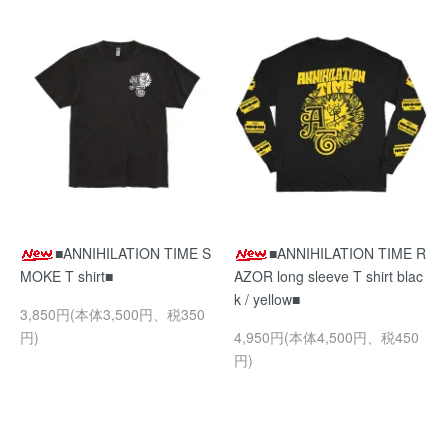
■ANNIHILATION TIME S
■ANNIHILATION TIME R
MOKE T shirt■
AZOR long sleeve T shirt blac
k / yellow■
3,850円(本体3,500円、税350
円)
4,950円(本体4,500円、税450
円)