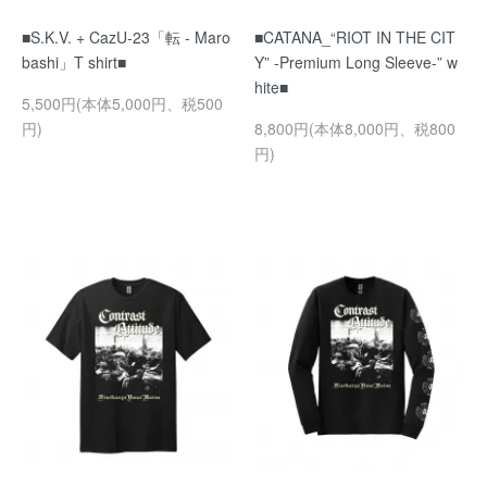
■S.K.V. + CazU-23「転 - Maro
■CATANA_“RIOT IN THE CIT
bashi」T shirt■
Y” -Premium Long Sleeve-” w
hite■
5,500円(本体5,000円、税500
円)
8,800円(本体8,000円、税800
円)