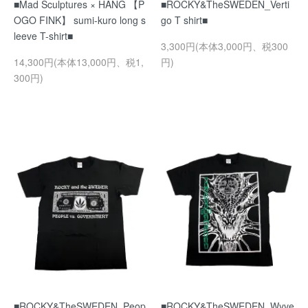
■Mad Sculptures × HANG 【P
■ROCKY&TheSWEDEN_Verti
OGO FINK】 sumi-kuro long s
go T shirt■
leeve T-shirt■
3,300円(本体3,000円、税300
14,300円(本体13,000円、税1,
円)
300円)
■ROCKY&TheSWEDEN_Peop
■ROCKY&TheSWEDEN_Wyve