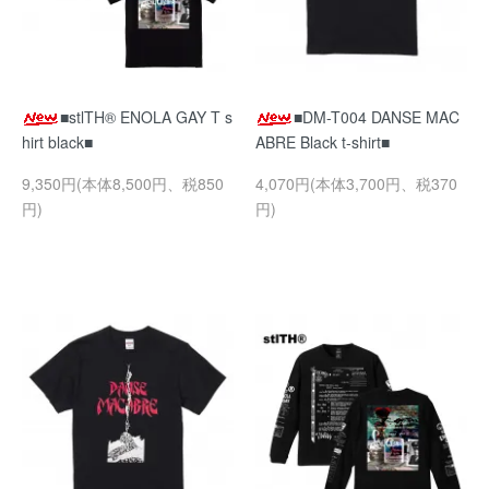
■stlTH® ENOLA GAY T s
■DM-T004 DANSE MAC
hirt black■
ABRE Black t-shirt■
9,350円(本体8,500円、税850
4,070円(本体3,700円、税370
円)
円)