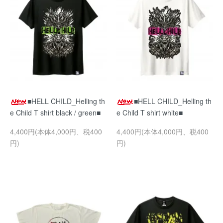
■HELL CHILD_Helling th
■HELL CHILD_Helling th
e Child T shirt black / green■
e Child T shirt white■
4,400円(本体4,000円、税400
4,400円(本体4,000円、税400
円)
円)