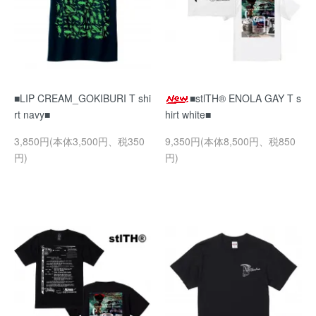
■LIP CREAM_GOKIBURI T shi
■stlTH® ENOLA GAY T s
rt navy■
hirt white■
3,850円(本体3,500円、税350
9,350円(本体8,500円、税850
円)
円)