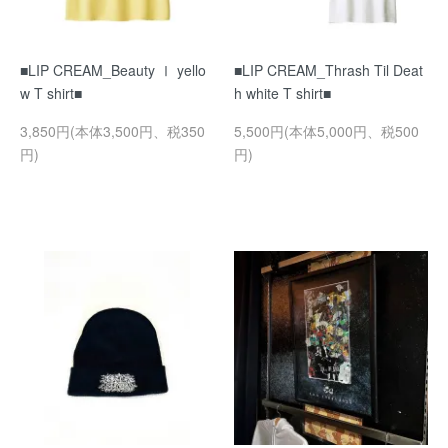
■LIP CREAM_Beauty Ⅰ yello
■LIP CREAM_Thrash Til Deat
w T shirt■
h white T shirt■
3,850円(本体3,500円、税350
5,500円(本体5,000円、税500
円)
円)