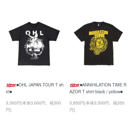
■OHL JAPAN TOUR T sh
■ANNIHILATION TIME R
irt■
AZOR T shirt black / yellow■
3,300円(本体3,000円、税300
3,850円(本体3,500円、税350
円)
円)