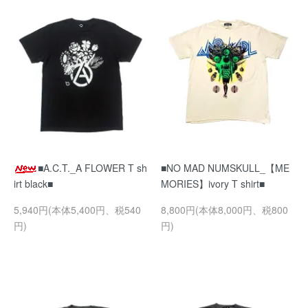
■A.C.T._A FLOWER T sh
■NO MAD NUMSKULL_【ME
irt black■
MORIES】ivory T shirt■
5,940円(本体5,400円、税540
8,800円(本体8,000円、税800
円)
円)