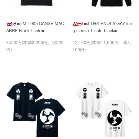
■DM-T005 DANSE MAC
■stlTH® ENOLA GAY lon
ABRE Black t-shirt■
g sleeve T shirt black■
3,520円(本体3,200円、税320
12,100円(本体11,000円、税1,
円)
100円)