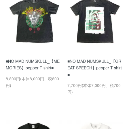
■NO MAD NUMSKULL_【ME
■NO MAD NUMSKULL_【GR
MORIES】pepper T shirt■
EAT SPEECH】pepper T shirt
■
8,800円(本体8,000円、税800
円)
7,700円(本体7,000円、税700
円)