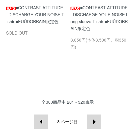
■CONTRAST ATTITUDE
■CONTRAST ATTITUDE
_DISCHARGE YOUR NOISE T
_DISCHARGE YOUR NOISE l
-shirt■FUÜDOBRAIN限定色
ong sleeve T-shirt■FUÜDOBR
AIN限定色
SOLD OUT
3,850円(本体3,500円、税350
円)
全
380
商品中
281 - 320
表示
8
ページ目