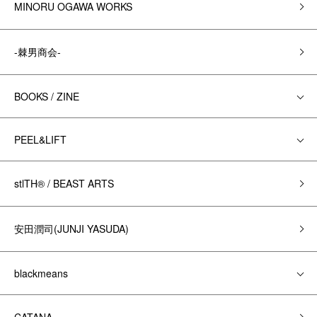
MINORU OGAWA WORKS
-棘男商会-
BOOKS / ZINE
PEEL&LIFT
stlTH® / BEAST ARTS
安田潤司(JUNJI YASUDA)
blackmeans