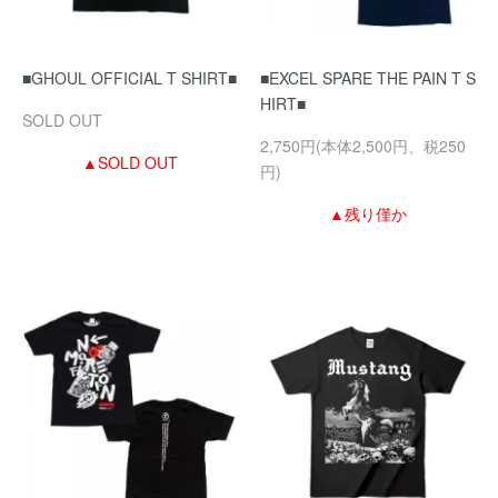
■GHOUL OFFICIAL T SHIRT■
■EXCEL SPARE THE PAIN T S
HIRT■
SOLD OUT
2,750円(本体2,500円、税250
▲SOLD OUT
円)
▲残り僅か