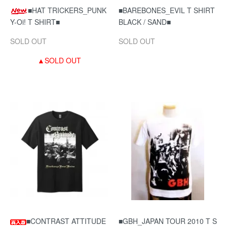
■HAT TRICKERS_PUNK
■BAREBONES_EVIL T SHIRT
Y-Oi! T SHIRT■
BLACK / SAND■
SOLD OUT
SOLD OUT
▲SOLD OUT
■CONTRAST ATTITUDE
■GBH_JAPAN TOUR 2010 T S