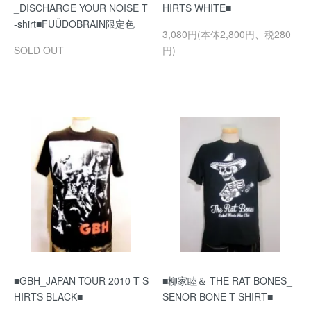
_DISCHARGE YOUR NOISE T
HIRTS WHITE■
-shirt■FUÜDOBRAIN限定色
3,080円(本体2,800円、税280
SOLD OUT
円)
■GBH_JAPAN TOUR 2010 T S
■柳家睦＆ THE RAT BONES_
HIRTS BLACK■
SENOR BONE T SHIRT■