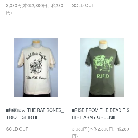
3,080円(本体2,800円、税280
SOLD OUT
円)
■柳家睦＆ THE RAT BONES_
■RISE FROM THE DEAD T S
TRIO T SHIRT■
HIRT ARMY GREEN■
SOLD OUT
3,080円(本体2,800円、税280
円)