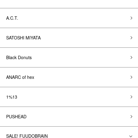
A.C.T.
SATOSHI MIYATA
Black Donuts
ANARC of hex
1%13
PUSHEAD
SALE! FUUDOBRAIN