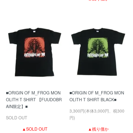
■ORIGIN OF M_FROG MON
■ORIGIN OF M_FROG MON
OLITH T SHIRT 【FUUDOBR
OLITH T SHIRT BLACK■
AIN限定】■
3,300円(本体3,000円、税300
SOLD OUT
円)
▲SOLD OUT
▲残り僅か