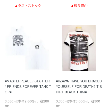
▲ラストストック
▲残り僅か
■MASTERPEACE / STARTER
■IIZAWA_HAVE YOU BRACED
" FRIENDS FOREVER TANK T
YOURSELF FOR DEATH? T S
OP■
HIRT BLACK TRIM■
3,080円(本体2,800円、税280
3,300円(本体3,000円、税300
円)
円)