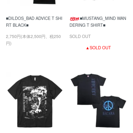
■DILDOS_BAD ADVICE T SHI
■MUSTANG_MIND WAN
RT BLACK■
DERING T SHIRT■
2,750円(本体2,500円、税250
SOLD OUT
円)
▲SOLD OUT