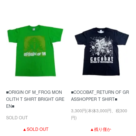
■ORIGIN OF M_FROG MON
■COCOBAT_RETURN OF GR
OLITH T SHIRT BRIGHT GRE
ASSHOPPER T SHIRT■
EN■
3,300円(本体3,000円、税300
SOLD OUT
円)
▲SOLD OUT
▲残り僅か