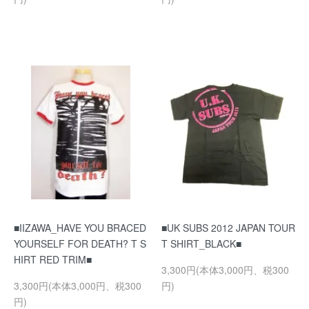
■IIZAWA_HAVE YOU BRACED
■UK SUBS 2012 JAPAN TOUR
YOURSELF FOR DEATH? T S
T SHIRT_BLACK■
HIRT RED TRIM■
3,300円(本体3,000円、税300
3,300円(本体3,000円、税300
円)
円)