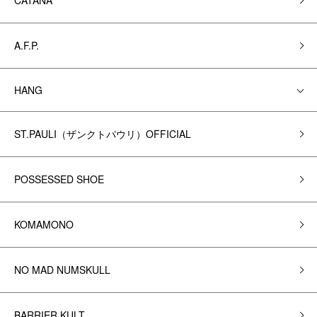
CATANA
A.F.P.
HANG
ST.PAULI（ザンクトパウリ）OFFICIAL
POSSESSED SHOE
KOMAMONO
NO MAD NUMSKULL
BARRIER KULT