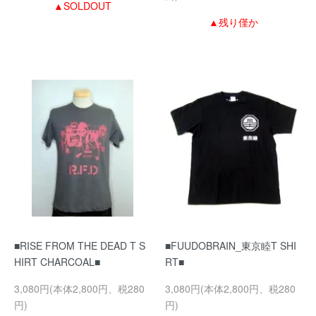
▲SOLDOUT
▲残り僅か
■RISE FROM THE DEAD T S
■FUUDOBRAIN_東京睦T SHI
HIRT CHARCOAL■
RT■
3,080円(本体2,800円、税280
3,080円(本体2,800円、税280
円)
円)