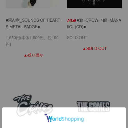
■惡AI意_SOUNDS OF HEART
■鴉 -CROW- / 眼 -MANA
S METAL BADGE■
KO- (CD)■
1,650円(本体1,500円、税150
SOLD OUT
円)
▲SOLD OUT
▲残り僅か