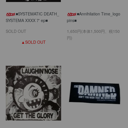
■SYSTEMATIC DEATH_
■Annihilation Time_logo
SYSTEMA XXXX 7' ep■
pins■
SOLD OUT
1,650円(本体1,500円、税150
円)
▲SOLD OUT