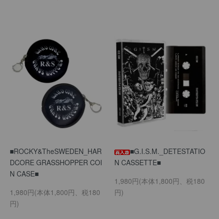
■ROCKY&TheSWEDEN_HAR
■G.I.S.M._DETESTATIO
DCORE GRASSHOPPER COI
N CASSETTE■
N CASE■
1,980円(本体1,800円、税180
1,980円(本体1,800円、税180
円)
円)