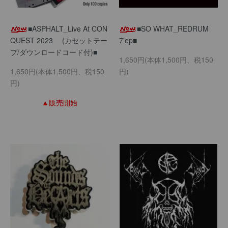
■ASPHALT_Live At CON
■SO WHAT_REDRUM
QUEST 2023 (カセットテー
7'ep■
プ/ダウンロードコード付)■
1,650円(本体1,500円、税150
1,650円(本体1,500円、税150
円)
円)
▲販売開始