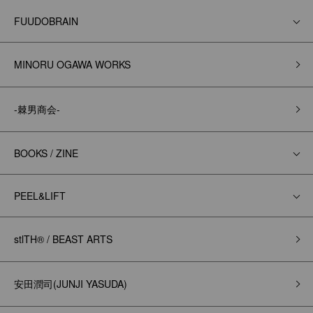
FUUDOBRAIN
MINORU OGAWA WORKS
-棘男商会-
BOOKS / ZINE
PEEL&LIFT
stlTH® / BEAST ARTS
安田潤司(JUNJI YASUDA)