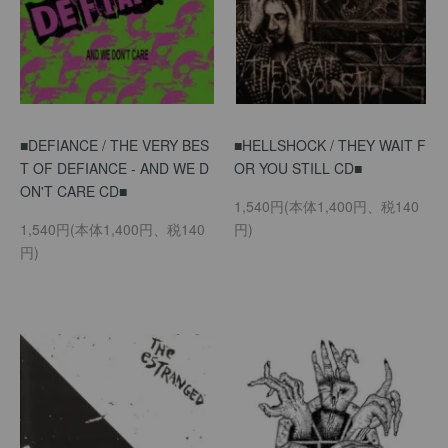
■DEFIANCE / THE VERY BES
■HELLSHOCK / THEY WAIT F
T OF DEFIANCE - AND WE D
OR YOU STILL CD■
ON'T CARE CD■
1,540円(本体1,400円、税140
1,540円(本体1,400円、税140
円)
円)