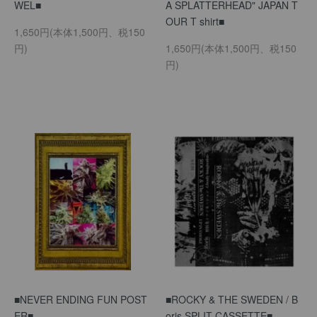
WEL■
A SPLATTERHEAD" JAPAN T
OUR T shirt■
1,650円(本体1,500円、税150
円)
1,650円(本体1,500円、税150
円)
■NEVER ENDING FUN POST
■ROCKY & THE SWEDEN / B
ER■
oris SPLIT CASSETTE■