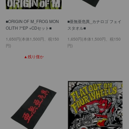
■ORIGIN OF M_FROG MON
■亜無亜危異_カナロゴ フェイ
OLITH 7"EP +CDセット■
スタオル■
1,650円(本体1,500円、税150
1,650円(本体1,500円、税150
円)
円)
▲残り僅か