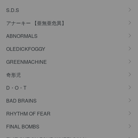
S.D.S
アナーキー 【亜無亜危異】
ABNORMALS
OLEDICKFOGGY
GREENMACHiNE
奇形児
D・O・T
BAD BRAINS
RHYTHM OF FEAR
FINAL BOMBS