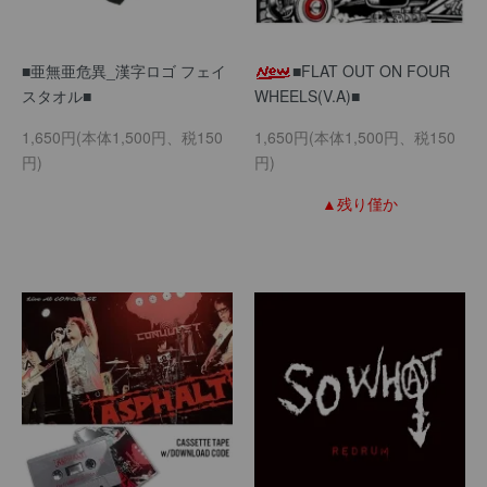
■亜無亜危異_漢字ロゴ フェイ
■FLAT OUT ON FOUR
スタオル■
WHEELS(V.A)■
1,650円(本体1,500円、税150
1,650円(本体1,500円、税150
円)
円)
▲残り僅か