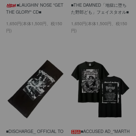
■LAUGHIN' NOSE "GET
■THE DAMNED「地獄に堕ち
THE GLORY" CD■
た野郎ども」フェイスタオル■
1,650円(本体1,500円、税150
1,650円(本体1,500円、税150
円)
円)
■DISCHARGE_ OFFICIAL TO
■ACCUSED AD_"MARTH