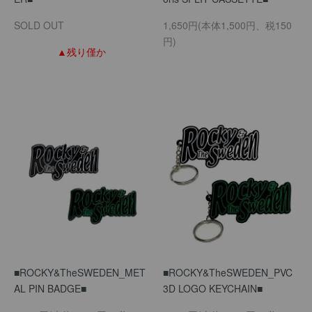
SOLD OUT
1,650円(本体1,500円、税150
円)
▲残り僅か
■ROCKY&TheSWEDEN_MET
■ROCKY&TheSWEDEN_PVC
AL PIN BADGE■
3D LOGO KEYCHAIN■