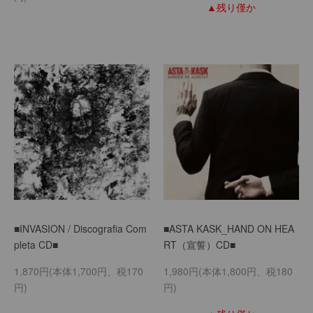
▲残り僅か
■INVASION / Discografia Com
■ASTA KASK_HAND ON HEA
pleta CD■
RT（宣誓）CD■
1,870円(本体1,700円、税170
1,980円(本体1,800円、税180
円)
円)