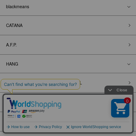
blackmeans
CATANA
A.F.P.
HANG
ST.PAULI（ザンクトパウリ）OFFICIAL
POSSESSED SHOE
KOMAMONO