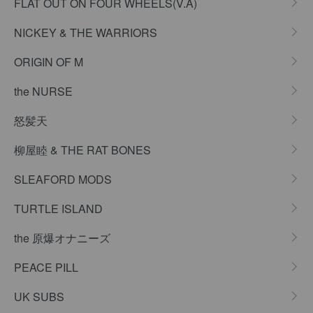
FLAT OUT ON FOUR WHEELS(V.A)
NICKEY & THE WARRIORS
ORIGIN OF M
the NURSE
怒髪天
柳屋睦 & THE RAT BONES
SLEAFORD MODS
TURTLE ISLAND
the 原爆オナニーズ
PEACE PILL
UK SUBS