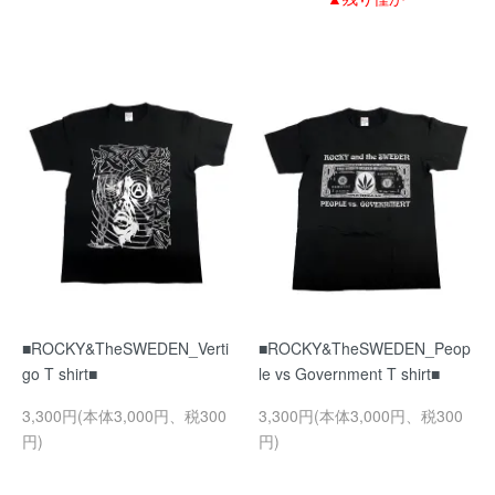
■ROCKY&TheSWEDEN_Verti
■ROCKY&TheSWEDEN_Peop
go T shirt■
le vs Government T shirt■
3,300円(本体3,000円、税300
3,300円(本体3,000円、税300
円)
円)