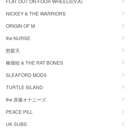
FLAT OUT ON FOUR WHEELS(V.A)
NICKEY & THE WARRIORS
ORIGIN OF M
the NURSE
怒髪天
柳屋睦 & THE RAT BONES
SLEAFORD MODS
TURTLE ISLAND
the 原爆オナニーズ
PEACE PILL
UK SUBS