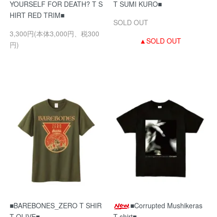
YOURSELF FOR DEATH? T S
T SUMI KURO■
HIRT RED TRIM■
SOLD OUT
3,300円(本体3,000円、税300
▲SOLD OUT
円)
■BAREBONES_ZERO T SHIR
■Corrupted Mushikeras
T OLIVE■
T-shirt■