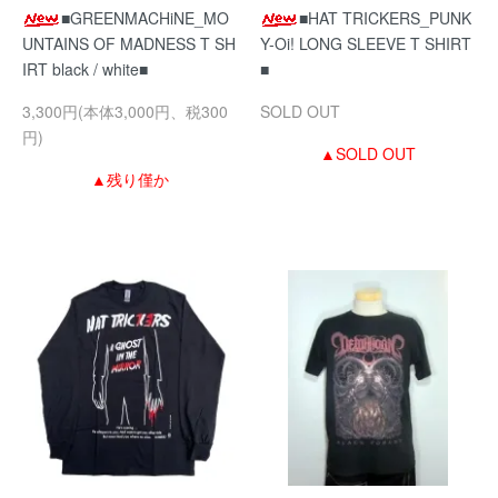
■GREENMACHiNE_MO
■HAT TRICKERS_PUNK
UNTAINS OF MADNESS T SH
Y-Oi! LONG SLEEVE T SHIRT
IRT black / white■
■
3,300円(本体3,000円、税300
SOLD OUT
円)
▲SOLD OUT
▲残り僅か