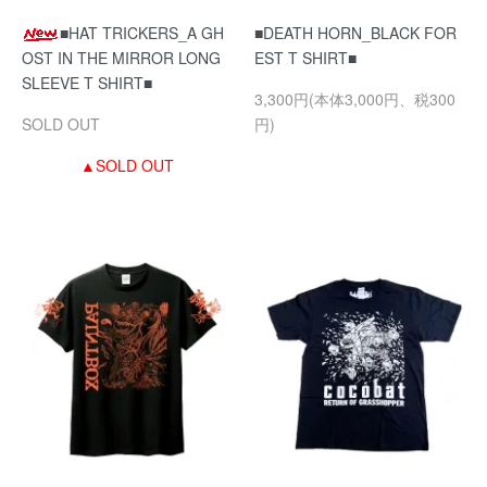
■HAT TRICKERS_A GH
■DEATH HORN_BLACK FOR
OST IN THE MIRROR LONG
EST T SHIRT■
SLEEVE T SHIRT■
3,300円(本体3,000円、税300
SOLD OUT
円)
▲SOLD OUT