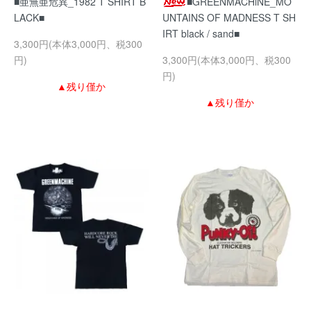
■亜無亜危異_1982 T SHIRT B
■GREENMACHiNE_MO
LACK■
UNTAINS OF MADNESS T SH
IRT black / sand■
3,300円(本体3,000円、税300
円)
3,300円(本体3,000円、税300
円)
▲残り僅か
▲残り僅か