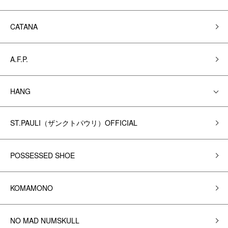
CATANA
A.F.P.
HANG
ST.PAULI（ザンクトパウリ）OFFICIAL
POSSESSED SHOE
KOMAMONO
NO MAD NUMSKULL