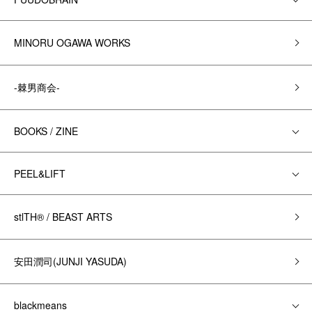
MINORU OGAWA WORKS
-棘男商会-
BOOKS / ZINE
PEEL&LIFT
stlTH® / BEAST ARTS
安田潤司(JUNJI YASUDA)
blackmeans