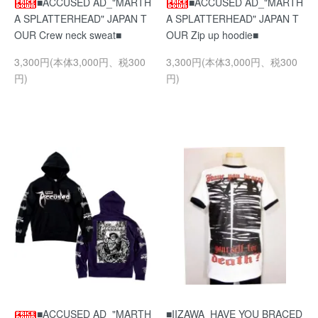
■ACCUSED AD_"MARTH
■ACCUSED AD_"MARTH
A SPLATTERHEAD" JAPAN T
A SPLATTERHEAD" JAPAN T
OUR Crew neck sweat■
OUR Zip up hoodie■
3,300円(本体3,000円、税300
3,300円(本体3,000円、税300
円)
円)
■ACCUSED AD_"MARTH
■IIZAWA_HAVE YOU BRACED