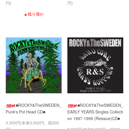
円)
円)
▲残り僅か
■ROCKY&TheSWEDEN_
■ROCKY&TheSWEDEN_
Punk's Pot Head CD■
EARLY YEARS Singles Collecti
on 1997-1999 (Reissue)CD■
3,300円(本体3,000円、税300