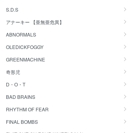
S.D.S
アナーキー 【亜無亜危異】
ABNORMALS
OLEDICKFOGGY
GREENMACHiNE
奇形児
D・O・T
BAD BRAINS
RHYTHM OF FEAR
FINAL BOMBS