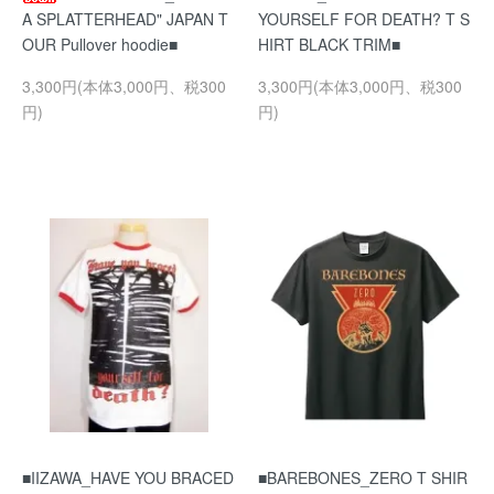
A SPLATTERHEAD" JAPAN T
YOURSELF FOR DEATH? T S
OUR Pullover hoodie■
HIRT BLACK TRIM■
3,300円(本体3,000円、税300
3,300円(本体3,000円、税300
円)
円)
■IIZAWA_HAVE YOU BRACED
■BAREBONES_ZERO T SHIR