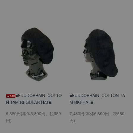
■FUUDOBRAIN_COTTO
■FUUDOBRAIN_COTTON TA
N TAM REGULAR HAT■
M BIG HAT■
6,380円(本体5,800円、税580
7,480円(本体6,800円、税680
円)
円)