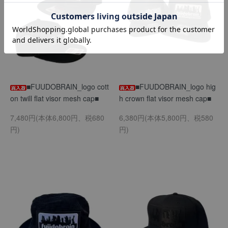
■FUUDOBRAIN_logo cott
■FUUDOBRAIN_logo hig
on twill flat visor mesh cap■
h crown flat visor mesh cap■
7,480円(本体6,800円、税680
6,380円(本体5,800円、税580
円)
円)