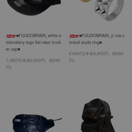
■FUUDOBRAIN_white e
■FUUDOBRAIN_2 row c
mbroidery logo flat visor truck
onical studs ring■
er cap■
9,680円(本体8,800円、税880
7,480円(本体6,800円、税680
円)
円)