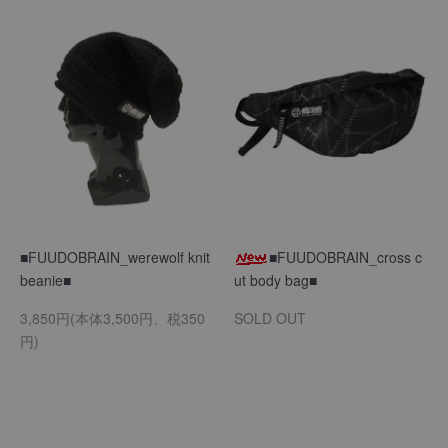
■FUUDOBRAIN_werewolf knit
■FUUDOBRAIN_cross c
beanie■
ut body bag■
3,850円(本体3,500円、税350
SOLD OUT
円)