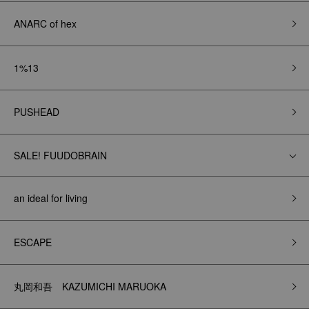
ANARC of hex
1%13
PUSHEAD
SALE! FUUDOBRAIN
an ideal for living
ESCAPE
丸岡和吾 KAZUMICHI MARUOKA