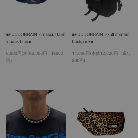
■FUUDOBRAIN_crosscut fann
■FUUDOBRAIN_skull chatter
y pack blue■
backpack■
8,800円(本体8,000円、税800
14,080円(本体12,800円、税1,
円)
280円)