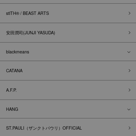
stlTH® / BEAST ARTS
安田潤司(JUNJI YASUDA)
blackmeans
CATANA
A.F.P.
HANG
ST.PAULI（ザンクトパウリ）OFFICIAL