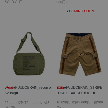
SOLD OUT
080円)
▲COMING SOON
■FUUDOBRAIN_recon ol
■FUUDOBRAIN_STRIPE
ive bag■
D HALF CARGO BEIGE■
11,880円(本体10,800円、税1,
10,626円(本体9,660円、税966
080円)
円)