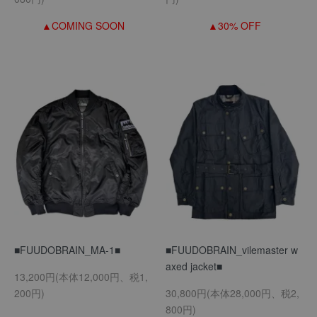
▲COMING SOON
▲30% OFF
■FUUDOBRAIN_MA-1■
■FUUDOBRAIN_vilemaster w
axed jacket■
13,200円(本体12,000円、税1,
200円)
30,800円(本体28,000円、税2,
800円)