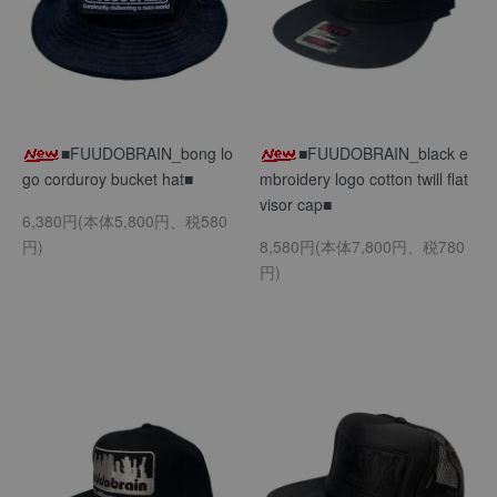
■FUUDOBRAIN_bong lo
■FUUDOBRAIN_black e
go corduroy bucket hat■
mbroidery logo cotton twill flat
visor cap■
6,380円(本体5,800円、税580
円)
8,580円(本体7,800円、税780
円)