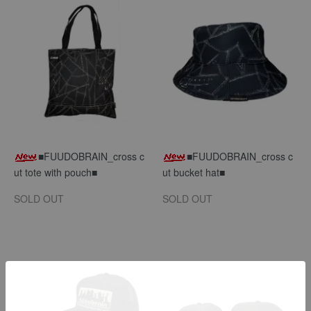
■FUUDOBRAIN_cross c
■FUUDOBRAIN_cross c
ut tote with pouch■
ut bucket hat■
SOLD OUT
SOLD OUT