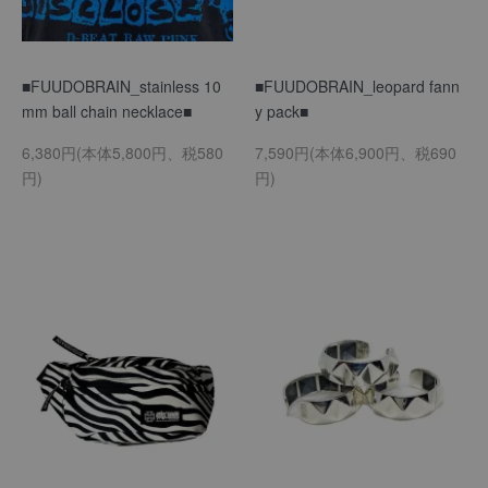
■FUUDOBRAIN_stainless 10
■FUUDOBRAIN_leopard fann
mm ball chain necklace■
y pack■
6,380円(本体5,800円、税580
7,590円(本体6,900円、税690
円)
円)