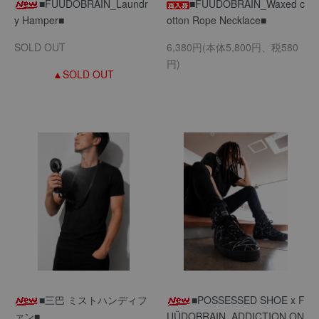
■FUUDOBRAIN_Laundr
■FUUDOBRAIN_Waxed c
y Hamper■
otton Rope Necklace■
SOLD OUT
6,380円(本体5,800円、税580
円)
▲SOLD OUT
■三巴 ミストハンディフ
■POSSESSED SHOE x F
ァン■
UÜDOBRAIN_ADDICTION ON