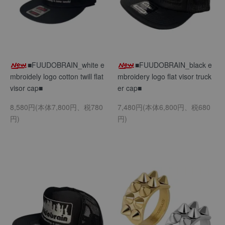
■FUUDOBRAIN_white e
■FUUDOBRAIN_black e
mbroidely logo cotton twill flat
mbroidery logo flat visor truck
visor cap■
er cap■
8,580円(本体7,800円、税780
7,480円(本体6,800円、税680
円)
円)