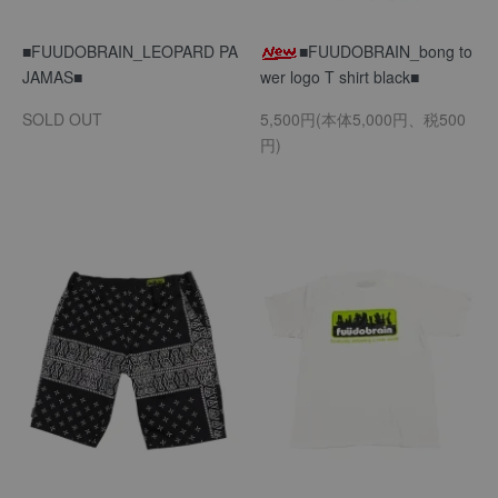
■FUUDOBRAIN_LEOPARD PA
■FUUDOBRAIN_bong to
JAMAS■
wer logo T shirt black■
SOLD OUT
5,500円(本体5,000円、税500
円)