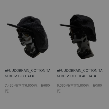
■FUUDOBRAIN_COTTON TA
■FUUDOBRAIN_COTTON TA
M BRIM BIG HAT■
M BRIM REGULAR HAT■
7,480円(本体6,800円、税680
6,380円(本体5,800円、税580
円)
円)