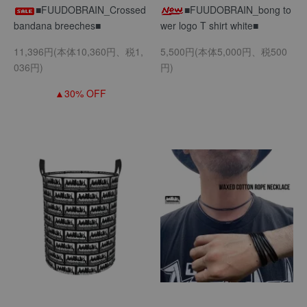
■FUUDOBRAIN_Crossed
■FUUDOBRAIN_bong to
bandana breeches■
wer logo T shirt white■
11,396円(本体10,360円、税1,
5,500円(本体5,000円、税500
036円)
円)
▲30% OFF