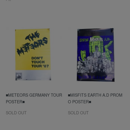
■METEORS GERMANY TOUR
■MISFITS EARTH A.D PROM
POSTER■
O POSTER■
SOLD OUT
SOLD OUT