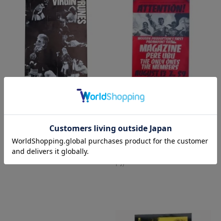
■VIRGIN PRUNES MEMBERS
■MAGAZINE/PERE UBU/THE
POSTER■
ONLY ONES/THE MEMBERS
GIG POSTER■
SOLD OUT
5,280円(本体4,800円、税480
円)