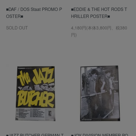
■DAF / DOS Staat PROMO P
■EDDIE & THE HOT RODS T
OSTER■
HRILLER POSTER■
SOLD OUT
4,180円(本体3,800円、税380
円)
■JAZZ BUTCHER GERMAN T
■JOY DIVISION MEMBER PO