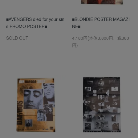
■AVENGERS died for your sin
■BLONDIE POSTER MAGAZI
s PROMO POSTER■
NE■
SOLD OUT
4,180円(本体3,800円、税380
円)