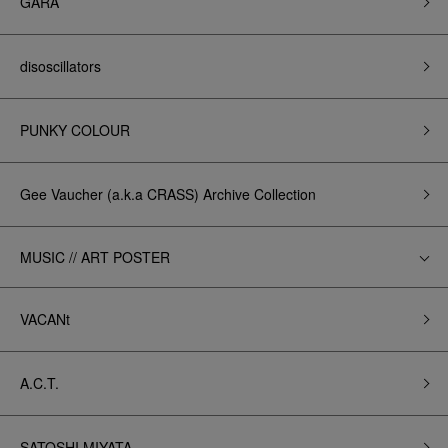
GARA
disoscillators
PUNKY COLOUR
Gee Vaucher (a.k.a CRASS) Archive Collection
MUSIC // ART POSTER
VACANt
A.C.T.
SATOSHI MIYATA