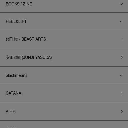
BOOKS / ZINE
PEEL&LIFT
stlTH® / BEAST ARTS
安田潤司(JUNJI YASUDA)
blackmeans
CATANA
A.F.P.