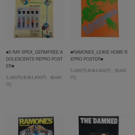
■X RAY SPEX_GERMFREE A
■RAMONES_LEAVE HOME R
DOLESCENTS REPRO POST
EPRO POSTER■
ER■
5,280円(本体4,800円、税480
5,280円(本体4,800円、税480
円)
円)