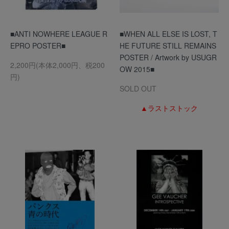
■ANTI NOWHERE LEAGUE R
■WHEN ALL ELSE IS LOST, T
EPRO POSTER■
HE FUTURE STILL REMAINS
POSTER / Artwork by USUGR
2,200円(本体2,000円、税200
OW 2015■
円)
SOLD OUT
▲ラストストック