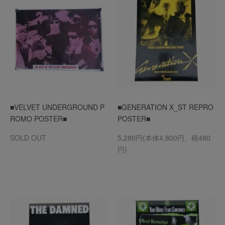
■VELVET UNDERGROUND P
■GENERATION X_ST REPRO
ROMO POSTER■
POSTER■
SOLD OUT
5,280円(本体4,800円、税480
円)