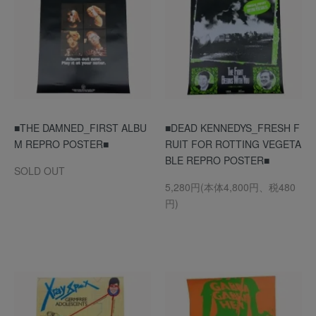
■THE DAMNED_FIRST ALBU
■DEAD KENNEDYS_FRESH F
M REPRO POSTER■
RUIT FOR ROTTING VEGETA
BLE REPRO POSTER■
SOLD OUT
5,280円(本体4,800円、税480
円)