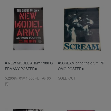
■ NEW MODEL ARMY 1986 G
■SCREAM bring the drum PR
ERMANY POSTER■
OMO POSTER■
5,280円(本体4,800円、税480
SOLD OUT
円)