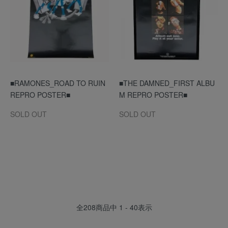
■RAMONES_ROAD TO RUIN
■THE DAMNED_FIRST ALBU
REPRO POSTER■
M REPRO POSTER■
SOLD OUT
SOLD OUT
全
208
商品中
1 - 40
表示