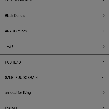
Black Donuts
ANARC of hex
1%13
PUSHEAD
SALE! FUUDOBRAIN
an ideal for living
ESCAPE