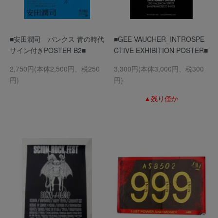
■安田潤司 パンクス 青の時代
■GEE VAUCHER_INTROSPE
サイン付きPOSTER B2■
CTIVE EXHIBITION POSTER■
2,750円(本体2,500円、税250
3,300円(本体3,000円、税300
円)
円)
▲残り僅か