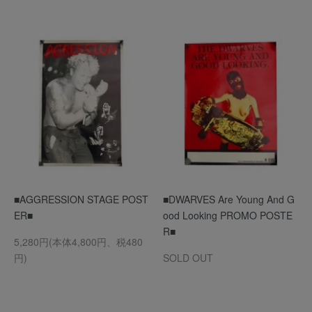
■AGGRESSION STAGE POST
■DWARVES Are Young And G
ER■
ood Looking PROMO POSTE
R■
5,280円(本体4,800円、税480
円)
SOLD OUT